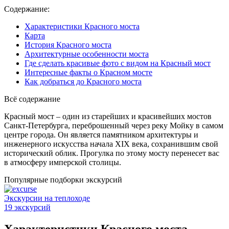
Содержание:
Характеристики Красного моста
Карта
История Красного моста
Архитектурные особенности моста
Где сделать красивые фото с видом на Красный мост
Интересные факты о Красном мосте
Как добраться до Красного моста
Всё содержание
Красный мост – один из старейших и красивейших мостов
Санкт-Петербурга, переброшенный через реку Мойку в самом
центре города. Он является памятником архитектуры и
инженерного искусства начала XIX века, сохранившим свой
исторический облик. Прогулка по этому мосту перенесет вас
в атмосферу имперской столицы.
Популярные подборки экскурсий
Экскурсии на теплоходе
Н
19 экскурсий
1
Характеристики Красного моста