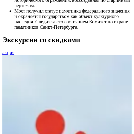
исторического ограждения, воссозданная по старинным
чертежам.
Мост получил статус памятника федерального значения
и охраняется государством как объект культурного
наследия. Следит за его состоянием Комитет по охране
памятников Санкт-Петербурга.
Экскурсии со скидками
акция
а