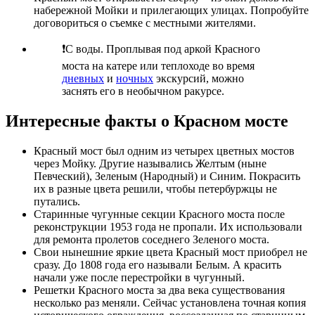
набережной Мойки и прилегающих улицах. Попробуйте
договориться о съемке с местными жителями.
❗С воды. Проплывая под аркой Красного
моста на катере или теплоходе во время
дневных
и
ночных
экскурсий, можно
заснять его в необычном ракурсе.
Интересные факты о Красном мосте
Красный мост был одним из четырех цветных мостов
через Мойку. Другие назывались Желтым (ныне
Певческий), Зеленым (Народный) и Синим. Покрасить
их в разные цвета решили, чтобы петербуржцы не
путались.
Старинные чугунные секции Красного моста после
реконструкции 1953 года не пропали. Их использовали
для ремонта пролетов соседнего Зеленого моста.
Свои нынешние яркие цвета Красный мост приобрел не
сразу. До 1808 года его называли Белым. А красить
начали уже после перестройки в чугунный.
Решетки Красного моста за два века существования
несколько раз меняли. Сейчас установлена точная копия