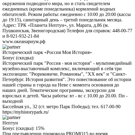
окружения подводного мира, но и стать свидетелем
ежедневных (кроме понедельника) кормлений водных
обитателей. Режим работы: ежедневно с 10:00 до 20:00 (кассы
до 19:15), санитарный день – третий понедельник месяца.
Адрес: ТРК «Планета Нептун», ул. Марата, д.86 (м.
Пушкинская, Звенигородская) Телефон для справок: 448-00-77
и 8-921-932-21-84
www.океанариум.рф
Исторический парк «Россия Моя История»
Бонус (скидка):
Исторический парк "Россия - моя история" - мультимедийный
музейно-выставочный комплекс, включающий в себя три
экспозиции: "Рюриковичи. Романовы", "ХХ век" и "Санкт-
Петербург. История развития". Это повествование об истории
нашей страны и города на Неве с момента основания до
наших дней. Тематические программы, экскурсии для
взрослых и детей. Часы работы: вт - вс с 10.00 до 20.00. Пн -
выходной
Бассейная ул., 32 (ст. метро Парк Победы); тел. 617-00-90
https://myhistorypark.ru/
Нептун
Бонус (скидка):
15%
При предъявлении промокода PROMO15 во время