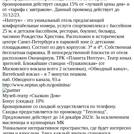
бронирования действует скидка 15% от «лучшей цены дня» и
от «тарифа с завтраком». Данный промокод действует до
31/12/23.
«Нептун» - это уникальный отель предлагающий
комфортабельные номера, услуги спорткомплекса с бассейном
25 м. и детским бассейном, ресторан, боулинг, бильярд,
часовню Рождества Христова. Расположен в историческом
центре Санкт-Петербурга в парковой зоне (с детскими
площадками). Состоит из двух корпусов: 3* и 4*. Собственная
бесплатная парковка. В непосредственной близости от отеля
расположен Океанариум, ТРК «Планета Нептун», Театр юных
зрителей. Ближайшие станции «Пушкинская» (от
Московского вокзала всего 2 остановки), «Обводный канал»,
Витебский вокзал – в 7 минутах пешком.
наб. Обводного канала, 93-а
http://www.neptun.spb.ru/gostinitsa/
Музей-театр «Сказкин Дом»
Бонус (скидка):
10%
Бронирование со скидкой осуществляется по телефону.
Скидка предоставляется по промокоду "Теплоход".
Предложение действует до 14 декабря 2023г. За исключением
масленицы и кулинарных МК
Уникальное интерактивное пространство, где будет интересно
детям и взрослым. Здесь каждый зритель становится