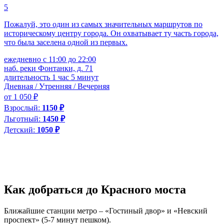
5
4
Пожалуй, это один из самых значительных маршрутов по
И
историческому центру города. Он охватывает ту часть города,
Б
что была заселена одной из первых.
н
«
ежедневно с 11:00 до 22:00
г
наб. реки Фонтанки, д. 71
длительность 1 час 5 минут
е
Дневная / Утренняя / Вечерняя
н
д
от 1 050 ₽
Д
Взрослый:
1150 ₽
о
Льготный:
1450 ₽
В
Детский:
1050 ₽
Д
Как добраться до Красного моста
Ближайшие станции метро – «Гостиный двор» и «Невский
проспект» (5-7 минут пешком).