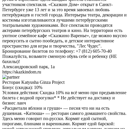
участником спектакля. «Сказкин Дом» открыт в Санкт-
Петербурге уже 13 лет и за это время завоевал любовь
петербуржцев и гостей города. Интерьеры театра, декорации и
костюмы изготавливаются лучшими петербургскими
театральными художниками. Все спектакли проводятся
актерами петербургских театров и кино. На территории есть
уютное семейное кафе «Сказкино Варенье», где можно вкусно
перекусить и сытно пообедать, и детское интерактивное
пространство для игры и творчества, "Лес Чудес".
Бронирование билетов по телефону: +7 (812) 605-70-40
Пожалуйста, возьмите сменную обувь себе и ребенку (НЕ
бахилы)!
Александровский парк, 1а
https://skazkindom.ru
Ресторан Katyusha Ginza Project
Бонус (скидка):
10%
Условия действия: Скидка 10% на всё меню при предъявление
билета с водной прогулки* * Не действует на доставку и
бизнес ланч
«Расцветали яблони и груши» — песня что ни на есть
душевная. «Катюша» — ресторан самого домашнего свойства.
Здесь меню говорит по-русски. Кормят едой сытной,
пирогами, блинами и варениками. Кормят едой барской:
икрой астраханской стерляди, зеркальным карпом, жарким из