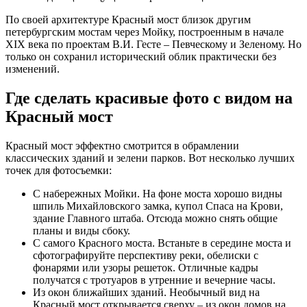
По своей архитектуре Красный мост близок другим
петербургским мостам через Мойку, построенным в начале
XIX века по проектам В.И. Гесте – Певческому и Зеленому. Но
только он сохранил исторический облик практически без
изменений.
Где сделать красивые фото с видом на
Красный мост
Красный мост эффектно смотрится в обрамлении
классических зданий и зелени парков. Вот несколько лучших
точек для фотосъемки:
С набережных Мойки. На фоне моста хорошо видны
шпиль Михайловского замка, купол Спаса на Крови,
здание Главного штаба. Отсюда можно снять общие
планы и виды сбоку.
С самого Красного моста. Встаньте в середине моста и
сфотографируйте перспективу реки, обелиски с
фонарями или узоры решеток. Отличные кадры
получатся с тротуаров в утренние и вечерние часы.
Из окон ближайших зданий. Необычный вид на
Красный мост открывается сверху – из окон домов на