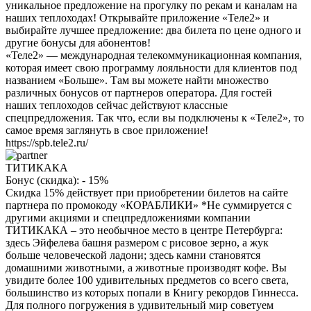
уникальное предложение на прогулку по рекам и каналам на
наших теплоходах! Открывайте приложение «Теле2» и
выбирайте лучшее предложение: два билета по цене одного и
другие бонусы для абонентов!
«Теле2» — международная телекоммуникационная компания,
которая имеет свою программу лояльности для клиентов под
названием «Больше». Там вы можете найти множество
различных бонусов от партнеров оператора. Для гостей
наших теплоходов сейчас действуют классные
спецпредложения. Так что, если вы подключены к «Теле2», то
самое время заглянуть в свое приложение!
https://spb.tele2.ru/
ТИТИКАКА
Бонус (скидка):
- 15%
Скидка 15% действует при приобретении билетов на сайте
партнера по промокоду «КОРАБЛИКИ» *Не суммируется с
другими акциями и спецпредложениями компании
ТИТИКАКА – это необычное место в центре Петербурга:
здесь Эйфелева башня размером с рисовое зерно, а жук
больше человеческой ладони; здесь камни становятся
домашними животными, а животные производят кофе. Вы
увидите более 100 удивительных предметов со всего света,
большинство из которых попали в Книгу рекордов Гиннесса.
Для полного погружения в удивительный мир советуем