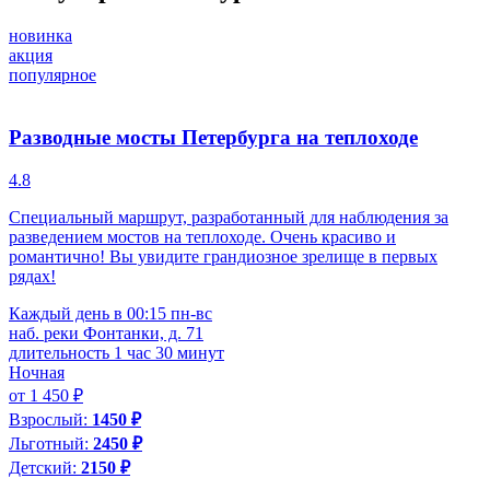
новинка
п
акция
популярное
Разводные мосты Петербурга на теплоходе
5
4.8
Э
Специальный маршрут, разработанный для наблюдения за
разведением мостов на теплоходе. Очень красиво и
д
романтично! Вы увидите грандиозное зрелище в первых
рядах!
о
В
Каждый день в 00:15 пн-вс
наб. реки Фонтанки, д. 71
длительность 1 час 30 минут
Д
Ночная
от 1 450 ₽
Взрослый:
1450 ₽
Льготный:
2450 ₽
Детский:
2150 ₽