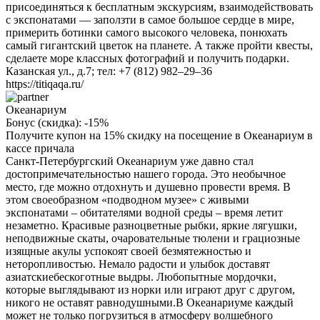
присоединяться к бесплатным экскурсиям, взаимодействовать
с экспонатами — заползти в самое большое сердце в мире,
примерить ботинки самого высокого человека, понюхать
самый гигантский цветок на планете. А также пройти квесты,
сделаете море классных фотографий и получить подарки.
Казанская ул., д.7; тел: +7 (812) 982–29–36
https://titiqaqa.ru/
Океанариум
Бонус (скидка):
-15%
Получите купон на 15% скидку на посещение в Океанариум в
кассе причала
Санкт-Петербургский Океанариум уже давно стал
достопримечательностью нашего города. Это необычное
место, где можно отдохнуть и душевно провести время. В
этом своеобразном «подводном музее» с живыми
экспонатами – обитателями водной среды – время летит
незаметно. Красивые разноцветные рыбки, яркие лягушки,
неподвижные скаты, очаровательные тюлени и грациозные
изящные акулы успокоят своей безмятежностью и
неторопливостью. Немало радости и улыбок доставят
азиатскиебескоготные выдры. Любопытные мордочки,
которые выглядывают из норки или играют друг с другом,
никого не оставят равнодушными.В Океанариуме каждый
может не только погрузиться в атмосферу волшебного