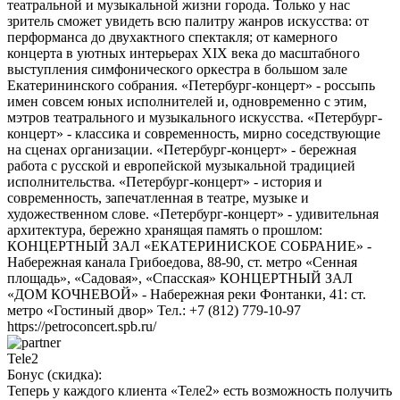
театральной и музыкальной жизни города. Только у нас
зритель сможет увидеть всю палитру жанров искусства: от
перформанса до двухактного спектакля; от камерного
концерта в уютных интерьерах ХIХ века до масштабного
выступления симфонического оркестра в большом зале
Екатерининского собрания. «Петербург-концерт» - россыпь
имен совсем юных исполнителей и, одновременно с этим,
мэтров театрального и музыкального искусства. «Петербург-
концерт» - классика и современность, мирно соседствующие
на сценах организации. «Петербург-концерт» - бережная
работа с русской и европейской музыкальной традицией
исполнительства. «Петербург-концерт» - история и
современность, запечатленная в театре, музыке и
художественном слове. «Петербург-концерт» - удивительная
архитектура, бережно хранящая память о прошлом:
КОНЦЕРТНЫЙ ЗАЛ «ЕКАТЕРИНИСКОЕ СОБРАНИЕ» -
Набережная канала Грибоедова, 88-90, ст. метро «Сенная
площадь», «Садовая», «Спасская» КОНЦЕРТНЫЙ ЗАЛ
«ДОМ КОЧНЕВОЙ» - Набережная реки Фонтанки, 41: ст.
метро «Гостиный двор» Тел.: +7 (812) 779-10-97
https://petroconcert.spb.ru/
Tele2
Бонус (скидка):
Теперь у каждого клиента «Теле2» есть возможность получить