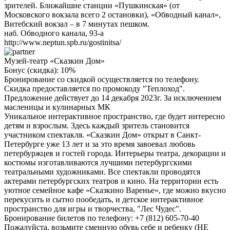
зрителей. Ближайшие станции «Пушкинская» (от
Московского вокзала всего 2 остановки), «Обводный канал»,
Витебский вокзал – в 7 минутах пешком.
наб. Обводного канала, 93-а
http://www.neptun.spb.ru/gostinitsa/
Музей-театр «Сказкин Дом»
Бонус (скидка):
10%
Бронирование со скидкой осуществляется по телефону.
Скидка предоставляется по промокоду "Теплоход".
Предложение действует до 14 декабря 2023г. За исключением
масленицы и кулинарных МК
Уникальное интерактивное пространство, где будет интересно
детям и взрослым. Здесь каждый зритель становится
участником спектакля. «Сказкин Дом» открыт в Санкт-
Петербурге уже 13 лет и за это время завоевал любовь
петербуржцев и гостей города. Интерьеры театра, декорации и
костюмы изготавливаются лучшими петербургскими
театральными художниками. Все спектакли проводятся
актерами петербургских театров и кино. На территории есть
уютное семейное кафе «Сказкино Варенье», где можно вкусно
перекусить и сытно пообедать, и детское интерактивное
пространство для игры и творчества, "Лес Чудес".
Бронирование билетов по телефону: +7 (812) 605-70-40
Пожалуйста, возьмите сменную обувь себе и ребенку (НЕ