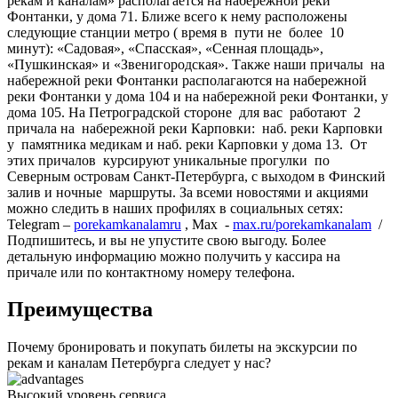
рекам и каналам» располагается на набережной реки
Фонтанки, у дома 71. Ближе всего к нему расположены
следующие станции метро ( время в пути не более 10
минут): «Садовая», «Спасская», «Сенная площадь»,
«Пушкинская» и «Звенигородская». Также наши причалы на
набережной реки Фонтанки располагаются на набережной
реки Фонтанки у дома 104 и на набережной реки Фонтанки, у
дома 105. На Петроградской стороне для вас работают 2
причала на набережной реки Карповки: наб. реки Карповки
у памятника медикам и наб. реки Карповки у дома 13. От
этих причалов курсируют уникальные прогулки по
Северным островам Санкт-Петербурга, с выходом в Финский
залив и ночные маршруты. За всеми новостями и акциями
можно следить в наших профилях в социальных сетях:
Telegram –
porekamkanalamru
, Мах -
max.ru/porekamkanalam
/
Подпишитесь, и вы не упустите свою выгоду. Более
детальную информацию можно получить у кассира на
причале или по контактному номеру телефона.
Преимущества
Почему бронировать и покупать билеты на экскурсии по
рекам и каналам Петербурга следует у нас?
Высокий уровень сервиса