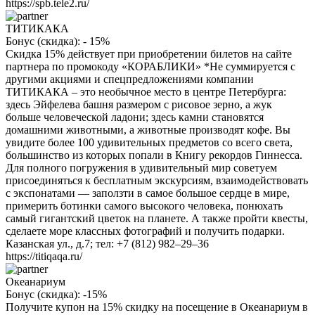
https://spb.tele2.ru/
ТИТИКАКА
Бонус (скидка):
- 15%
Скидка 15% действует при приобретении билетов на сайте
партнера по промокоду «КОРАБЛИКИ» *Не суммируется с
другими акциями и спецпредложениями компании
ТИТИКАКА – это необычное место в центре Петербурга:
здесь Эйфелева башня размером с рисовое зерно, а жук
больше человеческой ладони; здесь камни становятся
домашними животными, а животные производят кофе. Вы
увидите более 100 удивительных предметов со всего света,
большинство из которых попали в Книгу рекордов Гиннесса.
Для полного погружения в удивительный мир советуем
присоединяться к бесплатным экскурсиям, взаимодействовать
с экспонатами — заползти в самое большое сердце в мире,
примерить ботинки самого высокого человека, понюхать
самый гигантский цветок на планете. А также пройти квесты,
сделаете море классных фотографий и получить подарки.
Казанская ул., д.7; тел: +7 (812) 982–29–36
https://titiqaqa.ru/
Океанариум
Бонус (скидка):
-15%
Получите купон на 15% скидку на посещение в Океанариум в