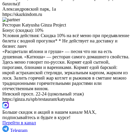
бахилы)!
Александровский парк, 1а
https://skazkindom.ru
Ресторан Katyusha Ginza Project
Бонус (скидка):
10%
Условия действия: Скидка 10% на всё меню при предъявление
билета с водной прогулки* * Не действует на доставку и
бизнес ланч
«Расцветали яблони и груши» — песня что ни на есть
душевная. «Катюша» — ресторан самого домашнего свойства.
Здесь меню говорит по-русски. Кормят едой сытной,
пирогами, блинами и варениками. Кормят едой барской:
икрой астраханской стерляди, зеркальным карпом, жарким из
лося. Залить горячий жар котлет и рыжиков в сметане можно
традиционными горячительными радостями или
отечественным вином.
Невский просп. 22-24 (цокольный этаж)
https://ginza.ru/spb/restaurant/katyusha
Больше скидок и акций в нашем канале MAX,
подписывайтесь и будьте в курсе!
Перейти в канал
Telegram