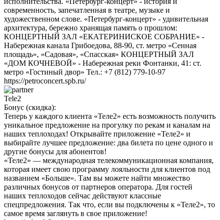
исполнительства. «Петербург-концерт» - история и
современность, запечатленная в театре, музыке и
художественном слове. «Петербург-концерт» - удивительная
архитектура, бережно хранящая память о прошлом:
КОНЦЕРТНЫЙ ЗАЛ «ЕКАТЕРИНИСКОЕ СОБРАНИЕ» -
Набережная канала Грибоедова, 88-90, ст. метро «Сенная
площадь», «Садовая», «Спасская» КОНЦЕРТНЫЙ ЗАЛ
«ДОМ КОЧНЕВОЙ» - Набережная реки Фонтанки, 41: ст.
метро «Гостиный двор» Тел.: +7 (812) 779-10-97
https://petroconcert.spb.ru/
Tele2
Бонус (скидка):
Теперь у каждого клиента «Теле2» есть возможность получить
уникальное предложение на прогулку по рекам и каналам на
наших теплоходах! Открывайте приложение «Теле2» и
выбирайте лучшее предложение: два билета по цене одного и
другие бонусы для абонентов!
«Теле2» — международная телекоммуникационная компания,
которая имеет свою программу лояльности для клиентов под
названием «Больше». Там вы можете найти множество
различных бонусов от партнеров оператора. Для гостей
наших теплоходов сейчас действуют классные
спецпредложения. Так что, если вы подключены к «Теле2», то
самое время заглянуть в свое приложение!