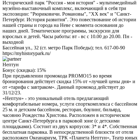
Исторический парк "Россия - моя история" - мультимедийный
музейно-выставочный комплекс, включающий в себя три
экспозиции: "Рюриковичи. Романовы", "ХХ век" и "Санкт-
Петербург. История развития". Это повествование об истории
нашей страны и города на Неве с момента основания до
наших дней. Тематические программы, экскурсии для
взрослых и детей. Часы работы: вт - вс с 10.00 до 20.00. Пн -
выходной
Бассейная ул., 32 (ст. метро Парк Победы); тел. 617-00-90
https://myhistorypark.ru/
Нептун
Бонус (скидка):
15%
При предъявлении промокода PROMO15 во время
бронирования действует скидка 15% от «лучшей цены дня» и
от «тарифа с завтраком». Данный промокод действует до
31/12/23.
«Нептун» - это уникальный отель предлагающий
комфортабельные номера, услуги спорткомплекса с бассейном
25 м. и детским бассейном, ресторан, боулинг, бильярд,
часовню Рождества Христова. Расположен в историческом
центре Санкт-Петербурга в парковой зоне (с детскими
площадками). Состоит из двух корпусов: 3* и 4*. Собственная
бесплатная парковка. В непосредственной близости от отеля
расположен Океанариум, ТРК «Планета Нептун», Театр юных