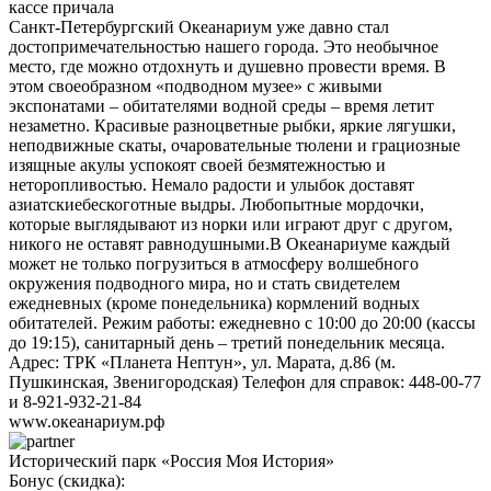
кассе причала
Санкт-Петербургский Океанариум уже давно стал
достопримечательностью нашего города. Это необычное
место, где можно отдохнуть и душевно провести время. В
этом своеобразном «подводном музее» с живыми
экспонатами – обитателями водной среды – время летит
незаметно. Красивые разноцветные рыбки, яркие лягушки,
неподвижные скаты, очаровательные тюлени и грациозные
изящные акулы успокоят своей безмятежностью и
неторопливостью. Немало радости и улыбок доставят
азиатскиебескоготные выдры. Любопытные мордочки,
которые выглядывают из норки или играют друг с другом,
никого не оставят равнодушными.В Океанариуме каждый
может не только погрузиться в атмосферу волшебного
окружения подводного мира, но и стать свидетелем
ежедневных (кроме понедельника) кормлений водных
обитателей. Режим работы: ежедневно с 10:00 до 20:00 (кассы
до 19:15), санитарный день – третий понедельник месяца.
Адрес: ТРК «Планета Нептун», ул. Марата, д.86 (м.
Пушкинская, Звенигородская) Телефон для справок: 448-00-77
и 8-921-932-21-84
www.океанариум.рф
Исторический парк «Россия Моя История»
Бонус (скидка):