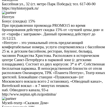
Бассейная ул., 32 (ст. метро Парк Победы); тел. 617-00-90
https://myhistorypark.ru/
Нептун
Бонус (скидка):
15%
При предъявлении промокода PROMO15 во время
бронирования действует скидка 15% от «лучшей цены дня» и
от «тарифа с завтраком». Данный промокод действует до
31/12/23.
«Нептун» - это уникальный отель предлагающий
комфортабельные номера, услуги спорткомплекса с бассейном
25 м. и детским бассейном, ресторан, боулинг, бильярд,
часовню Рождества Христова. Расположен в историческом
центре Санкт-Петербурга в парковой зоне (с детскими
площадками). Состоит из двух корпусов: 3* и 4*. Собственная
бесплатная парковка. В непосредственной близости от отеля
расположен Океанариум, ТРК «Планета Нептун», Театр юных
зрителей. Ближайшие станции «Пушкинская» (от
Московского вокзала всего 2 остановки), «Обводный канал»,
Витебский вокзал – в 7 минутах пешком.
наб. Обводного канала, 93-а
http://www.neptun.spb.ru/gostinitsa/
Музей-театр «Сказкин Дом»