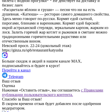
билета с водной прогулки* * Не действует на доставку и
бизнес ланч
«Расцветали яблони и груши» — песня что ни на есть
душевная. «Катюша» — ресторан самого домашнего свойства.
Здесь меню говорит по-русски. Кормят едой сытной,
пирогами, блинами и варениками. Кормят едой барской:
икрой астраханской стерляди, зеркальным карпом, жарким из
лося. Залить горячий жар котлет и рыжиков в сметане можно
традиционными горячительными радостями или
отечественным вином.
Невский просп. 22-24 (цокольный этаж)
https://ginza.ru/spb/restaurant/katyusha
Больше скидок и акций в нашем канале MAX,
подписывайтесь и будьте в курсе!
Перейти в канал
Telegram
Ваш отзыв
Оценка
Нажимая «Оставить отзыв», вы соглашаетесь
с Правилами
публикации пользовательского контента.
Спасибо за Ваш отзыв!
В скором времени отзыв будет добавлен после одобрения
модератором.