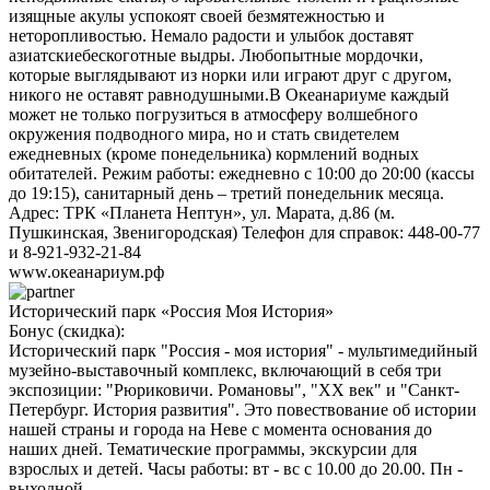
изящные акулы успокоят своей безмятежностью и
неторопливостью. Немало радости и улыбок доставят
азиатскиебескоготные выдры. Любопытные мордочки,
которые выглядывают из норки или играют друг с другом,
никого не оставят равнодушными.В Океанариуме каждый
может не только погрузиться в атмосферу волшебного
окружения подводного мира, но и стать свидетелем
ежедневных (кроме понедельника) кормлений водных
обитателей. Режим работы: ежедневно с 10:00 до 20:00 (кассы
до 19:15), санитарный день – третий понедельник месяца.
Адрес: ТРК «Планета Нептун», ул. Марата, д.86 (м.
Пушкинская, Звенигородская) Телефон для справок: 448-00-77
и 8-921-932-21-84
www.океанариум.рф
Исторический парк «Россия Моя История»
Бонус (скидка):
Исторический парк "Россия - моя история" - мультимедийный
музейно-выставочный комплекс, включающий в себя три
экспозиции: "Рюриковичи. Романовы", "ХХ век" и "Санкт-
Петербург. История развития". Это повествование об истории
нашей страны и города на Неве с момента основания до
наших дней. Тематические программы, экскурсии для
взрослых и детей. Часы работы: вт - вс с 10.00 до 20.00. Пн -
выходной