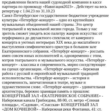
предъявлении билета нашей судоходной компании в кассе
партнера по промокоду «Навигация2023» . Действует на весь
репертуар с 1.04.23 по 31.10.23
Санкт-Петербургское государственное бюджетное учреждение
культуры «Петербург-концерт» – одно из крупнейших
музыкальных объединений нашей страны. Это центр
театральной и музыкальной жизни города. Только у нас
зритель сможет увидеть всю палитру жанров искусства: от
перформанса до двухактного спектакля; от камерного
концерта в уютных интерьерах ХIХ века до масштабного
выступления симфонического оркестра в большом зале
Екатерининского собрания. «Петербург-концерт» - россыпь
имен совсем юных исполнителей и, одновременно с этим,
мэтров театрального и музыкального искусства. «Петербург-
концерт» - классика и современность, мирно соседствующие
на сценах организации. «Петербург-концерт» - бережная
работа с русской и европейской музыкальной традицией
исполнительства. «Петербург-концерт» - история и
современность, запечатленная в театре, музыке и
художественном слове. «Петербург-концерт» - удивительная
архитектура, бережно хранящая память о прошлом:
КОНЦЕРТНЫЙ ЗАЛ «ЕКАТЕРИНИСКОЕ СОБРАНИЕ» -
Набережная канала Грибоедова, 88-90, ст. метро «Сенная
площадь», «Садовая», «Спасская» КОНЦЕРТНЫЙ ЗАЛ
«ДОМ КОЧНЕВОЙ» - Набережная реки Фонтанки, 41: ст.