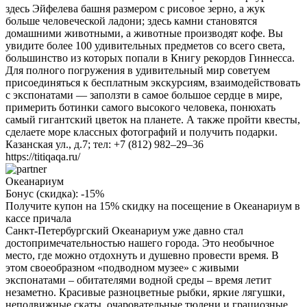
здесь Эйфелева башня размером с рисовое зерно, а жук
больше человеческой ладони; здесь камни становятся
домашними животными, а животные производят кофе. Вы
увидите более 100 удивительных предметов со всего света,
большинство из которых попали в Книгу рекордов Гиннесса.
Для полного погружения в удивительный мир советуем
присоединяться к бесплатным экскурсиям, взаимодействовать
с экспонатами — заползти в самое большое сердце в мире,
примерить ботинки самого высокого человека, понюхать
самый гигантский цветок на планете. А также пройти квесты,
сделаете море классных фотографий и получить подарки.
Казанская ул., д.7; тел: +7 (812) 982–29–36
https://titiqaqa.ru/
Океанариум
Бонус (скидка):
-15%
Получите купон на 15% скидку на посещение в Океанариум в
кассе причала
Санкт-Петербургский Океанариум уже давно стал
достопримечательностью нашего города. Это необычное
место, где можно отдохнуть и душевно провести время. В
этом своеобразном «подводном музее» с живыми
экспонатами – обитателями водной среды – время летит
незаметно. Красивые разноцветные рыбки, яркие лягушки,
неподвижные скаты, очаровательные тюлени и грациозные