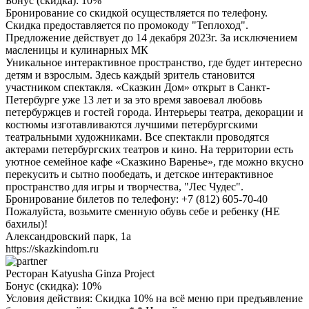
Бонус (скидка):
10%
Бронирование со скидкой осуществляется по телефону.
Скидка предоставляется по промокоду "Теплоход".
Предложение действует до 14 декабря 2023г. За исключением
масленицы и кулинарных МК
Уникальное интерактивное пространство, где будет интересно
детям и взрослым. Здесь каждый зритель становится
участником спектакля. «Сказкин Дом» открыт в Санкт-
Петербурге уже 13 лет и за это время завоевал любовь
петербуржцев и гостей города. Интерьеры театра, декорации и
костюмы изготавливаются лучшими петербургскими
театральными художниками. Все спектакли проводятся
актерами петербургских театров и кино. На территории есть
уютное семейное кафе «Сказкино Варенье», где можно вкусно
перекусить и сытно пообедать, и детское интерактивное
пространство для игры и творчества, "Лес Чудес".
Бронирование билетов по телефону: +7 (812) 605-70-40
Пожалуйста, возьмите сменную обувь себе и ребенку (НЕ
бахилы)!
Александровский парк, 1а
https://skazkindom.ru
Ресторан Katyusha Ginza Project
Бонус (скидка):
10%
Условия действия: Скидка 10% на всё меню при предъявление