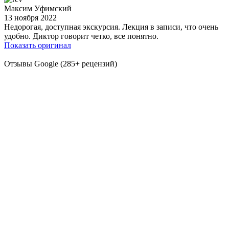
Максим Уфимский
13 ноября 2022
1
Недорогая, доступная экскурсия. Лекция в записи, что очень
В
удобно. Диктор говорит четко, все понятно.
з
Показать оригинал
о
П
Отзывы Google (285+ рецензий)