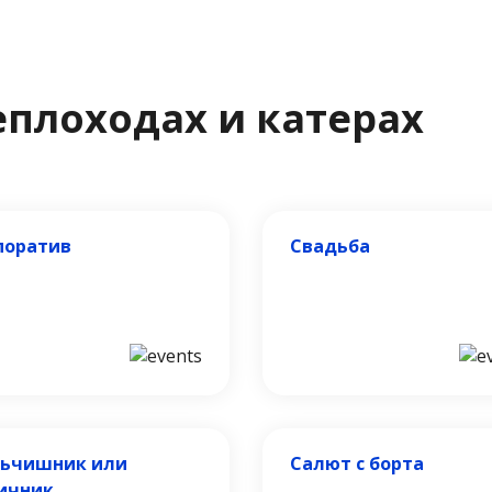
еплоходах и катерах
поратив
Свадьба
ьчишник или
Салют с борта
ичник