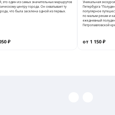
, это один из самых значительных маршрутов
Уникальная экскурси
рическому центру города. Он охватывает ту
Петербурга "Полуде
орода, что была заселена одной из первых.
популярное путешес
по малым рекам и ка
ежедневный полуден
Петропавловской кре
050 ₽
от 1 150 ₽