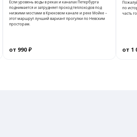
Если уровень воды в реках и каналах Петербурга
Пожалуй
поднимается и затрудняет проход теплоходов под
по исто
низкими мостами в Крюковом канале и реке Мойке –
часть г
этот маршрут лучший вариант прогулки по Невским
просторам.
от 990 ₽
от 1 