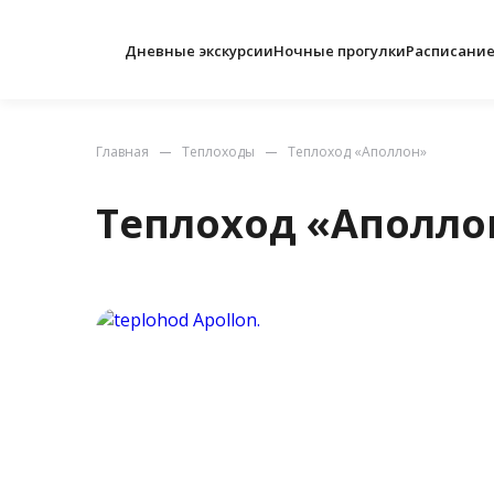
Дневные экскурсии
Ночные прогулки
Расписани
Главная
Теплоходы
Теплоход «Аполлон»
Теплоход «Аполло