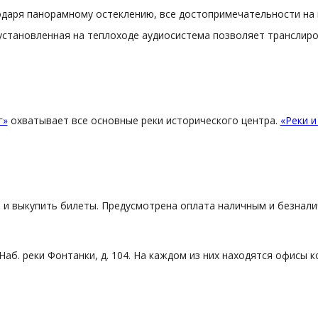
одаря панорамному остеклению, все достопримечательности на н
 А установленная на теплоходе аудиосистема позволяет трансли
г»
охватывает все основные реки исторического центра.
«Реки и
л и выкупить билеты. Предусмотрена оплата наличным и безнали
 Наб. реки Фонтанки, д. 104. На каждом из них находятся офисы