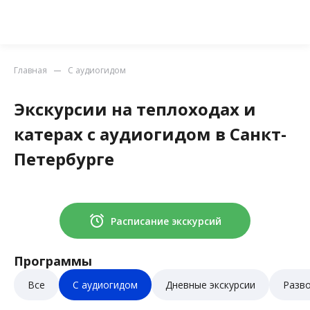
Главная
С аудиогидом
Экскурсии на теплоходах и
катерах с аудиогидом в Санкт-
Петербурге
Расписание экскурсий
Программы
Все
С аудиогидом
Дневные экскурсии
Разв