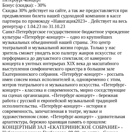
Бонус (скидка):
- 30%
Скидка 30% действует на сайте, а так же предоставляется при
предъявлении билета нашей судоходной компании в кассе
партнера по промокоду «Навигация2023» . Действует на весь
репертуар с 1.04.23 по 31.10.23
Санкт-Петербургское государственное бюджетное учреждение
культуры «Петербург-концерт» – одно из крупнейших
музыкальных объединений нашей страны. Это центр
театральной и музыкальной жизни города. Только у нас
зритель сможет увидеть всю палитру жанров искусства: от
перформанса до двухактного спектакля; от камерного
концерта в уютных интерьерах ХIХ века до масштабного
выступления симфонического оркестра в большом зале
Екатерининского собрания. «Петербург-концерт» - россыпь
имен совсем юных исполнителей и, одновременно с этим,
мэтров театрального и музыкального искусства. «Петербург-
концерт» - классика и современность, мирно соседствующие
на сценах организации. «Петербург-концерт» - бережная
работа с русской и европейской музыкальной традицией
исполнительства. «Петербург-концерт» - история и
современность, запечатленная в театре, музыке и
художественном слове. «Петербург-концерт» - удивительная
архитектура, бережно хранящая память о прошлом:
КОНЦЕРТНЫЙ ЗАЛ «ЕКАТЕРИНИСКОЕ СОБРАНИЕ» -