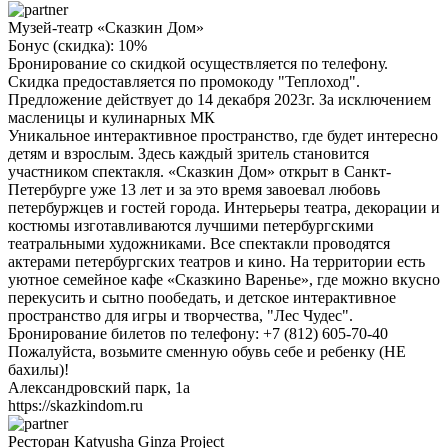
Музей-театр «Сказкин Дом»
Бонус (скидка):
10%
Бронирование со скидкой осуществляется по телефону.
Скидка предоставляется по промокоду "Теплоход".
Предложение действует до 14 декабря 2023г. За исключением
масленицы и кулинарных МК
Уникальное интерактивное пространство, где будет интересно
детям и взрослым. Здесь каждый зритель становится
участником спектакля. «Сказкин Дом» открыт в Санкт-
Петербурге уже 13 лет и за это время завоевал любовь
петербуржцев и гостей города. Интерьеры театра, декорации и
костюмы изготавливаются лучшими петербургскими
театральными художниками. Все спектакли проводятся
актерами петербургских театров и кино. На территории есть
уютное семейное кафе «Сказкино Варенье», где можно вкусно
перекусить и сытно пообедать, и детское интерактивное
пространство для игры и творчества, "Лес Чудес".
Бронирование билетов по телефону: +7 (812) 605-70-40
Пожалуйста, возьмите сменную обувь себе и ребенку (НЕ
бахилы)!
Александровский парк, 1а
https://skazkindom.ru
Ресторан Katyusha Ginza Project