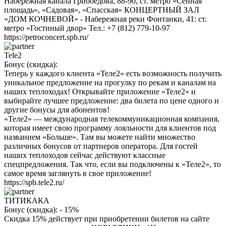
Набережная канала Грибоедова, 88-90, ст. метро «Сенная
площадь», «Садовая», «Спасская» КОНЦЕРТНЫЙ ЗАЛ
«ДОМ КОЧНЕВОЙ» - Набережная реки Фонтанки, 41: ст.
метро «Гостиный двор» Тел.: +7 (812) 779-10-97
https://petroconcert.spb.ru/
Tele2
Бонус (скидка):
Теперь у каждого клиента «Теле2» есть возможность получить
уникальное предложение на прогулку по рекам и каналам на
наших теплоходах! Открывайте приложение «Теле2» и
выбирайте лучшее предложение: два билета по цене одного и
другие бонусы для абонентов!
«Теле2» — международная телекоммуникационная компания,
которая имеет свою программу лояльности для клиентов под
названием «Больше». Там вы можете найти множество
различных бонусов от партнеров оператора. Для гостей
наших теплоходов сейчас действуют классные
спецпредложения. Так что, если вы подключены к «Теле2», то
самое время заглянуть в свое приложение!
https://spb.tele2.ru/
ТИТИКАКА
Бонус (скидка):
- 15%
Скидка 15% действует при приобретении билетов на сайте