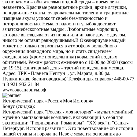
экспонатами – обитателями водной среды – время летит
незаметно. Красивые разноцветные рыбки, яркие лягушки,
неподвижные скаты, очаровательные тюлени и грациозные
изящные акулы успокоят своей безмятежностью и
неторопливостью. Немало радости и улыбок доставят
азиатскиебескоготные выдры. Любопытные мордочки,
которые выглядывают из норки или играют друг с другом,
никого не оставят равнодушными.В Океанариуме каждый
может не только погрузиться в атмосферу волшебного
окружения подводного мира, но и стать свидетелем
ежедневных (кроме понедельника) кормлений водных
обитателей. Режим работы: ежедневно с 10:00 до 20:00 (кассы
до 19:15), санитарный день – третий понедельник месяца.
Адрес: ТРК «Планета Нептун», ул. Марата, д.86 (м.
Пушкинская, Звенигородская) Телефон для справок: 448-00-77
и 8-921-932-21-84
www.океанариум.рф
Исторический парк «Россия Моя История»
Бонус (скидка):
Исторический парк "Россия - моя история" - мультимедийный
музейно-выставочный комплекс, включающий в себя три
экспозиции: "Рюриковичи. Романовы", "ХХ век" и "Санкт-
Петербург. История развития". Это повествование об истории
нашей страны и города на Неве с момента основания до