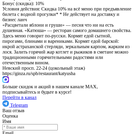
Бонус (скидка):
10%
Условия действия: Скидка 10% на всё меню при предъявление
билета с водной прогулки* * Не действует на доставку и
бизнес ланч
«Расцветали яблони и груши» — песня что ни на есть
душевная. «Катюша» — ресторан самого домашнего свойства.
Здесь меню говорит по-русски. Кормят едой сытной,
пирогами, блинами и варениками. Кормят едой барской:
икрой астраханской стерляди, зеркальным карпом, жарким из
лося. Залить горячий жар котлет и рыжиков в сметане можно
традиционными горячительными радостями или
отечественным вином.
Невский просп. 22-24 (цокольный этаж)
https://ginza.ru/spb/restaurant/katyusha
Больше скидок и акций в нашем канале MAX,
подписывайтесь и будьте в курсе!
Перейти в канал
Telegram
Ваш отзыв
Оценка
Имя
Email