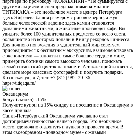
партнера по промокоду «КОРАБЛИКИ» *Не суммируется с
другими акциями и спецпредложениями компании
ТИТИКАКА – это необычное место в центре Петербурга:
здесь Эйфелева башня размером с рисовое зерно, а жук
больше человеческой ладони; здесь камни становятся
домашними животными, а животные производят кофе. Вы
увидите более 100 удивительных предметов со всего света,
большинство из которых попали в Книгу рекордов Гиннесса.
Для полного погружения в удивительный мир советуем
присоединяться к бесплатным экскурсиям, взаимодействовать
с экспонатами — заползти в самое большое сердце в мире,
примерить ботинки самого высокого человека, понюхать
самый гигантский цветок на планете. А также пройти квесты,
сделаете море классных фотографий и получить подарки.
Казанская ул., д.7; тел: +7 (812) 982–29–36
https://titiqaqa.ru/
Океанариум
Бонус (скидка):
-15%
Получите купон на 15% скидку на посещение в Океанариум в
кассе причала
Санкт-Петербургский Океанариум уже давно стал
достопримечательностью нашего города. Это необычное
место, где можно отдохнуть и душевно провести время. В
этом своеобразном «подводном музее» с живыми