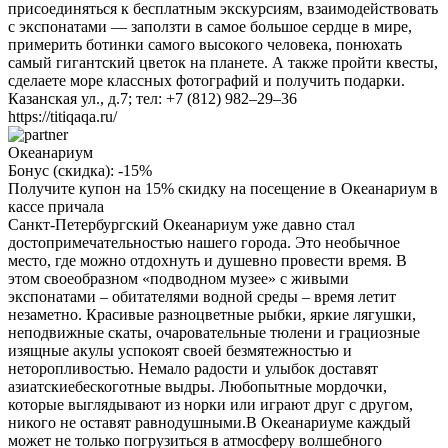
присоединяться к бесплатным экскурсиям, взаимодействовать
с экспонатами — заползти в самое большое сердце в мире,
примерить ботинки самого высокого человека, понюхать
самый гигантский цветок на планете. А также пройти квесты,
сделаете море классных фотографий и получить подарки.
Казанская ул., д.7; тел: +7 (812) 982–29–36
https://titiqaqa.ru/
Океанариум
Бонус (скидка):
-15%
Получите купон на 15% скидку на посещение в Океанариум в
кассе причала
Санкт-Петербургский Океанариум уже давно стал
достопримечательностью нашего города. Это необычное
место, где можно отдохнуть и душевно провести время. В
этом своеобразном «подводном музее» с живыми
экспонатами – обитателями водной среды – время летит
незаметно. Красивые разноцветные рыбки, яркие лягушки,
неподвижные скаты, очаровательные тюлени и грациозные
изящные акулы успокоят своей безмятежностью и
неторопливостью. Немало радости и улыбок доставят
азиатскиебескоготные выдры. Любопытные мордочки,
которые выглядывают из норки или играют друг с другом,
никого не оставят равнодушными.В Океанариуме каждый
может не только погрузиться в атмосферу волшебного