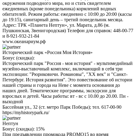
окружения подводного мира, но и стать свидетелем
ежедневных (кроме понедельника) кормлений водных
обитателей. Режим работы: ежедневно с 10:00 до 20:00 (кассы
до 19:15), санитарный день – третий понедельник месяца.
Адрес: ТРК «Планета Нептун», ул. Марата, д.86 (м.
Пушкинская, Звенигородская) Телефон для справок: 448-00-77
и 8-921-932-21-84
www.океанариум.рф
Исторический парк «Россия Моя История»
Бонус (скидка):
Исторический парк "Россия - моя история" - мультимедийный
музейно-выставочный комплекс, включающий в себя три
экспозиции: "Рюриковичи. Романовы", "ХХ век" и "Санкт-
Петербург. История развития". Это повествование об истории
нашей страны и города на Неве с момента основания до
наших дней. Тематические программы, экскурсии для
взрослых и детей. Часы работы: вт - вс с 10.00 до 20.00. Пн -
выходной
Бассейная ул., 32 (ст. метро Парк Победы); тел. 617-00-90
https://myhistorypark.ru/
Нептун
Бонус (скидка):
15%
При предъявлении промокода PROMO15 во время