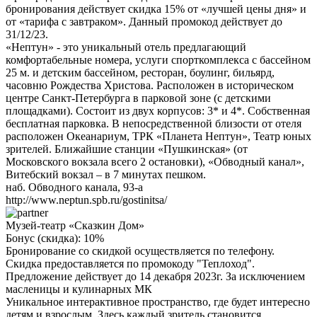
бронирования действует скидка 15% от «лучшей цены дня» и
от «тарифа с завтраком». Данный промокод действует до
31/12/23.
«Нептун» - это уникальный отель предлагающий
комфортабельные номера, услуги спорткомплекса с бассейном
25 м. и детским бассейном, ресторан, боулинг, бильярд,
часовню Рождества Христова. Расположен в историческом
центре Санкт-Петербурга в парковой зоне (с детскими
площадками). Состоит из двух корпусов: 3* и 4*. Собственная
бесплатная парковка. В непосредственной близости от отеля
расположен Океанариум, ТРК «Планета Нептун», Театр юных
зрителей. Ближайшие станции «Пушкинская» (от
Московского вокзала всего 2 остановки), «Обводный канал»,
Витебский вокзал – в 7 минутах пешком.
наб. Обводного канала, 93-а
http://www.neptun.spb.ru/gostinitsa/
Музей-театр «Сказкин Дом»
Бонус (скидка):
10%
Бронирование со скидкой осуществляется по телефону.
Скидка предоставляется по промокоду "Теплоход".
Предложение действует до 14 декабря 2023г. За исключением
масленицы и кулинарных МК
Уникальное интерактивное пространство, где будет интересно
детям и взрослым. Здесь каждый зритель становится