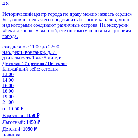
4.8
Исторический центр города по праву можно назвать сердцем.
Безусловно, нельзя его представить без рек и каналов, мосты
над которыми соединяют различные острова. На экскурсии
«Реки и каналы» вы пройдете по самым основным артериям
города.
ежедневно с 11:00 до 22:00
наб. реки Фонтанки, д. 71
длительность 1 час 5 минут
Дневная / Утренняя / Вечерняя
Ближайший рейс: сегодня
13:00
14:00
16:00
18:00
19:00
21:00
от 1 050 ₽
Взрослый:
1150 ₽
Льготный:
1450 ₽
Детский:
1050 ₽
новинка