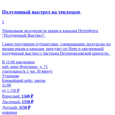
Полуденный выстрел на теплоходе
5
Уникальная экскурсия по рекам и каналам Петербурга
“Полуденный Выстрел”.
Самое популярное путешествие, совмещающее экскурсию по
малым рекам и каналам, прогулку по Неве и ежедневный
полуденный выстрел с бастиона Петропавловской крепости .
В 11:00 ежедневно
наб. реки Фонтанки, д. 71
длительность 1 час 30 минут
Утренняя
Ближайший рейс: завтра
11:00
от 1 150 ₽
Взрослый:
1340 ₽
Льготный:
1550 ₽
Детский:
1150 ₽
новинка