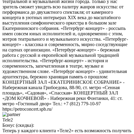
театральной и музыкальной жизни города. Только у нас
зритель сможет увидеть всю палитру жанров искусства: от
перформанса до двухактного спектакля; от камерного
концерта в уютных интерьерах ХIХ века до масштабного
выступления симфонического оркестра в большом зале
Екатерининского собрания. «Петербург-концерт» - россыпь
имен совсем юных исполнителей и, одновременно с этим,
мэтров театрального и музыкального искусства. «Петербург-
концерт» - классика и современность, мирно соседствующие
на сценах организации. «Петербург-концерт» - бережная
работа с русской и европейской музыкальной традицией
исполнительства. «Петербург-концерт» - история и
современность, запечатленная в театре, музыке и
художественном слове. «Петербург-концерт» - удивительная
архитектура, бережно хранящая память о прошлом:
КОНЦЕРТНЫЙ ЗАЛ «ЕКАТЕРИНИСКОЕ СОБРАНИЕ» -
Набережная канала Грибоедова, 88-90, ст. метро «Сенная
площадь», «Садовая», «Спасская» КОНЦЕРТНЫЙ ЗАЛ
«ДОМ КОЧНЕВОЙ» - Набережная реки Фонтанки, 41: ст.
метро «Гостиный двор» Тел.: +7 (812) 779-10-97
https://petroconcert.spb.ru/
Tele2
Бонус (скидка):
Теперь у каждого клиента «Теле2» есть возможность получить