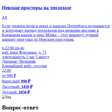
Невские просторы на теплоходе
4.8
Если уровень воды в реках и каналах Петербурга поднимается
и затрудняет проход теплоходов под низкими мостами в
Крюковом канале и реке Мойке – этот маршрут лучший
вариант прогулки по Невским просторам.
в 22:00 пн-вс
наб. реки Фонтанки, д. 71
длительность 1 час 5 минут
Дневная / Вечерняя
Ближайший рейс: сегодня
22:00
от 990 ₽
Взрослый:
990 ₽
Льготный:
1450 ₽
Детский:
1050 ₽
Вопрос-ответ