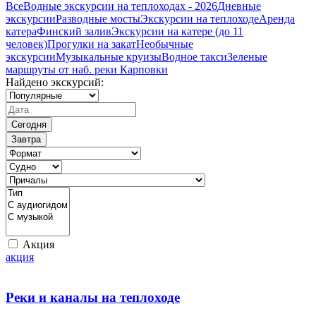
Все
Водные экскурсии на теплоходах - 2026
Дневные
экскурсии
Разводные мосты
Экскурсии на теплоходе
Аренда
катера
Финский залив
Экскурсии на катере (до 11
человек)
Прогулки на закат
Необычные
экскурсии
Музыкальные круизы
Водное такси
Зеленые
маршруты от наб. реки Карповки
Найдено экскурсий:
Сегодня
Завтра
Акция
акция
Реки и каналы на теплоходе