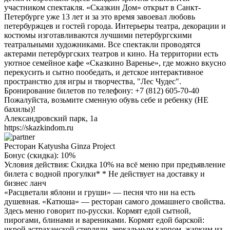
участником спектакля. «Сказкин Дом» открыт в Санкт-
Петербурге уже 13 лет и за это время завоевал любовь
петербуржцев и гостей города. Интерьеры театра, декорации и
костюмы изготавливаются лучшими петербургскими
театральными художниками. Все спектакли проводятся
актерами петербургских театров и кино. На территории есть
уютное семейное кафе «Сказкино Варенье», где можно вкусно
перекусить и сытно пообедать, и детское интерактивное
пространство для игры и творчества, "Лес Чудес".
Бронирование билетов по телефону: +7 (812) 605-70-40
Пожалуйста, возьмите сменную обувь себе и ребенку (НЕ
бахилы)!
Александровский парк, 1а
https://skazkindom.ru
Ресторан Katyusha Ginza Project
Бонус (скидка):
10%
Условия действия: Скидка 10% на всё меню при предъявление
билета с водной прогулки* * Не действует на доставку и
бизнес ланч
«Расцветали яблони и груши» — песня что ни на есть
душевная. «Катюша» — ресторан самого домашнего свойства.
Здесь меню говорит по-русски. Кормят едой сытной,
пирогами, блинами и варениками. Кормят едой барской:
икрой астраханской стерляди, зеркальным карпом, жарким из