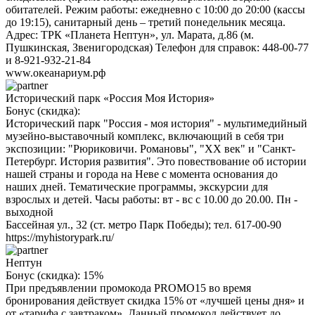
обитателей. Режим работы: ежедневно с 10:00 до 20:00 (кассы
до 19:15), санитарный день – третий понедельник месяца.
Адрес: ТРК «Планета Нептун», ул. Марата, д.86 (м.
Пушкинская, Звенигородская) Телефон для справок: 448-00-77
и 8-921-932-21-84
www.океанариум.рф
Исторический парк «Россия Моя История»
Бонус (скидка):
Исторический парк "Россия - моя история" - мультимедийный
музейно-выставочный комплекс, включающий в себя три
экспозиции: "Рюриковичи. Романовы", "ХХ век" и "Санкт-
Петербург. История развития". Это повествование об истории
нашей страны и города на Неве с момента основания до
наших дней. Тематические программы, экскурсии для
взрослых и детей. Часы работы: вт - вс с 10.00 до 20.00. Пн -
выходной
Бассейная ул., 32 (ст. метро Парк Победы); тел. 617-00-90
https://myhistorypark.ru/
Нептун
Бонус (скидка):
15%
При предъявлении промокода PROMO15 во время
бронирования действует скидка 15% от «лучшей цены дня» и
от «тарифа с завтраком». Данный промокод действует до