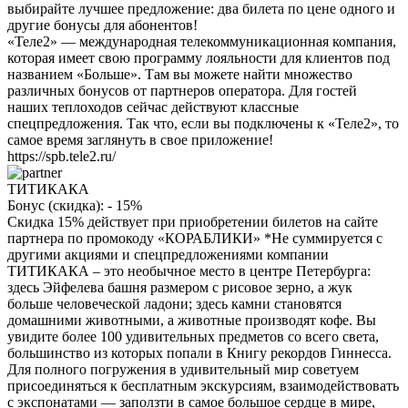
выбирайте лучшее предложение: два билета по цене одного и
другие бонусы для абонентов!
«Теле2» — международная телекоммуникационная компания,
которая имеет свою программу лояльности для клиентов под
названием «Больше». Там вы можете найти множество
различных бонусов от партнеров оператора. Для гостей
наших теплоходов сейчас действуют классные
спецпредложения. Так что, если вы подключены к «Теле2», то
самое время заглянуть в свое приложение!
https://spb.tele2.ru/
ТИТИКАКА
Бонус (скидка):
- 15%
Скидка 15% действует при приобретении билетов на сайте
партнера по промокоду «КОРАБЛИКИ» *Не суммируется с
другими акциями и спецпредложениями компании
ТИТИКАКА – это необычное место в центре Петербурга:
здесь Эйфелева башня размером с рисовое зерно, а жук
больше человеческой ладони; здесь камни становятся
домашними животными, а животные производят кофе. Вы
увидите более 100 удивительных предметов со всего света,
большинство из которых попали в Книгу рекордов Гиннесса.
Для полного погружения в удивительный мир советуем
присоединяться к бесплатным экскурсиям, взаимодействовать
с экспонатами — заползти в самое большое сердце в мире,