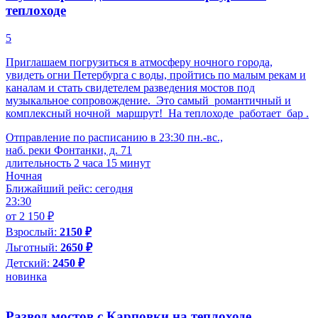
теплоходе
5
Приглашаем погрузиться в атмосферу ночного города,
увидеть огни Петербурга с воды, пройтись по малым рекам и
каналам и стать свидетелем разведения мостов под
музыкальное сопровождение. Это самый романтичный и
комплексный ночной маршрут! На теплоходе работает бар .
Отправление по расписанию в 23:30 пн.-вс.,
наб. реки Фонтанки, д. 71
длительность 2 часа 15 минут
Ночная
Ближайший рейс: сегодня
23:30
от 2 150 ₽
Взрослый:
2150 ₽
Льготный:
2650 ₽
Детский:
2450 ₽
новинка
Развод мостов с Карповки на теплоходе