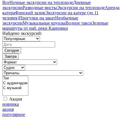
Все
Ночные экскурсии на теплоходе
Дневные
экскурсии
Разводные мосты
Экскурсии на теплоходе
Аренда
катера
Финский залив
Экскурсии на катере (до 11
человек)
Прогулки на закат
Необычные
экскурсии
Музыкальные круизы
Водное такси
Зеленые
маршруты от наб. реки Карповки
Найдено экскурсий:
Сегодня
Завтра
Акция
новинка
акция
популярное