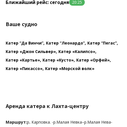
Ближайший рейс: сегодня
20:25
Ваше судно
Катер “Да Винчи”
Катер “Леонардо”
Катер “Пегас”
Катер «Джон Сильвер»
Катер «Калипсо»
Катер «Картье»
Катер «Кусто»
Катер «Орфей»
Катер «Пикассо»
Катер «Морской волк»
Аренда катера к Лахта-центру
Маршрут:
р
.
Карповка
.
-р.Малая Невка–р.Малая Нева-