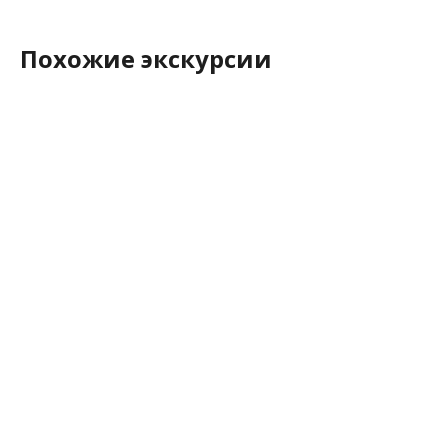
Похожие экскурсии
новинка
новинка
Аренда катера с
Закат на теплоходе
капитаном
5
Приглашаем вас арендова