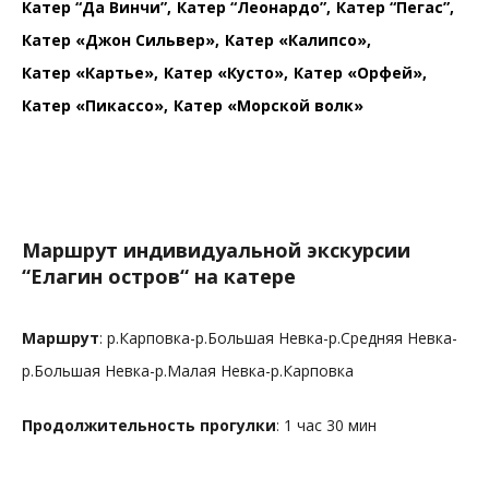
Катер “Да Винчи”
Катер “Леонардо”
Катер “Пегас”
Катер «Джон Сильвер»
Катер «Калипсо»
Катер «Картье»
Катер «Кусто»
Катер «Орфей»
Катер «Пикассо»
Катер «Морской волк»
Маршрут индивидуальной экскурсии
“Елагин остров“ на катере
Маршрут
:
р.Карповка-р.Большая Невка-р.Средняя Невка-
р.Большая Невка-р.Малая Невка-р.Карповка
Продолжительность прогулки
: 1 час 30 мин