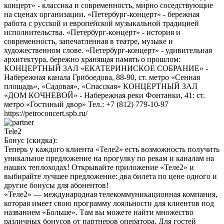
концерт» - классика и современность, мирно соседствующие
на сценах организации. «Петербург-концерт» - бережная
работа с русской и европейской музыкальной традицией
исполнительства. «Петербург-концерт» - история и
современность, запечатленная в театре, музыке и
художественном слове. «Петербург-концерт» - удивительная
архитектура, бережно хранящая память о прошлом:
КОНЦЕРТНЫЙ ЗАЛ «ЕКАТЕРИНИСКОЕ СОБРАНИЕ» -
Набережная канала Грибоедова, 88-90, ст. метро «Сенная
площадь», «Садовая», «Спасская» КОНЦЕРТНЫЙ ЗАЛ
«ДОМ КОЧНЕВОЙ» - Набережная реки Фонтанки, 41: ст.
метро «Гостиный двор» Тел.: +7 (812) 779-10-97
https://petroconcert.spb.ru/
Tele2
Бонус (скидка):
Теперь у каждого клиента «Теле2» есть возможность получить
уникальное предложение на прогулку по рекам и каналам на
наших теплоходах! Открывайте приложение «Теле2» и
выбирайте лучшее предложение: два билета по цене одного и
другие бонусы для абонентов!
«Теле2» — международная телекоммуникационная компания,
которая имеет свою программу лояльности для клиентов под
названием «Больше». Там вы можете найти множество
различных бонусов от партнеров оператора. Для гостей