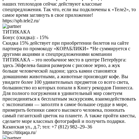
наших теплоходов сейчас действуют классные
спецпредложения. Так что, если вы подключены к «Теле2», то
самое время заглянуть в свое приложение!
https://spb.tele2.ru/
ТИТИКАКА
Бонус (скидка):
- 15%
Скидка 15% действует при приобретении билетов на сайте
партнера по промокоду «КОРАБЛИКИ» *Не суммируется с
другими акциями и спецпредложениями компании
ТИТИКАКА – это необычное место в центре Петербурга:
здесь Эйфелева башня размером с рисовое зерно, а жук
больше человеческой ладони; здесь камни становятся
домашними животными, а животные производят кофе. Вы
увидите более 100 удивительных предметов со всего света,
большинство из которых попали в Книгу рекордов Гиннесса.
Для полного погружения в удивительный мир советуем
присоединяться к бесплатным экскурсиям, взаимодействовать
с экспонатами — заползти в самое большое сердце в мире,
примерить ботинки самого высокого человека, понюхать
самый гигантский цветок на планете. А также пройти квесты,
сделаете море классных фотографий и получить подарки.
Казанская ул., д.7; тел: +7 (812) 982–29–36
https://titiqaqa.ru/