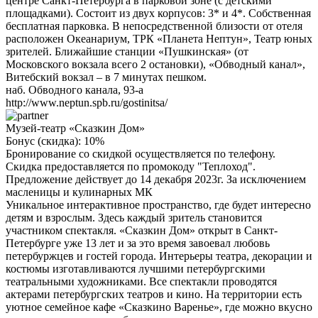
центре Санкт-Петербурга в парковой зоне (с детскими
площадками). Состоит из двух корпусов: 3* и 4*. Собственная
бесплатная парковка. В непосредственной близости от отеля
расположен Океанариум, ТРК «Планета Нептун», Театр юных
зрителей. Ближайшие станции «Пушкинская» (от
Московского вокзала всего 2 остановки), «Обводный канал»,
Витебский вокзал – в 7 минутах пешком.
наб. Обводного канала, 93-а
http://www.neptun.spb.ru/gostinitsa/
Музей-театр «Сказкин Дом»
Бонус (скидка):
10%
Бронирование со скидкой осуществляется по телефону.
Скидка предоставляется по промокоду "Теплоход".
Предложение действует до 14 декабря 2023г. За исключением
масленицы и кулинарных МК
Уникальное интерактивное пространство, где будет интересно
детям и взрослым. Здесь каждый зритель становится
участником спектакля. «Сказкин Дом» открыт в Санкт-
Петербурге уже 13 лет и за это время завоевал любовь
петербуржцев и гостей города. Интерьеры театра, декорации и
костюмы изготавливаются лучшими петербургскими
театральными художниками. Все спектакли проводятся
актерами петербургских театров и кино. На территории есть
уютное семейное кафе «Сказкино Варенье», где можно вкусно