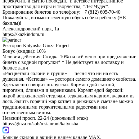
перекусить и сытно пообедать, и детское интерактивное
пространство для игры и творчества, "Лес Чудес".
Бронирование билетов по телефону: +7 (812) 605-70-40
Пожалуйста, возьмите сменную обувь себе и ребенку (НЕ
бахилы)!
Александровский парк, 1а
https://skazkindom.ru
Ресторан Katyusha Ginza Project
Бонус (скидка):
10%
Условия действия: Скидка 10% на всё меню при предъявление
билета с водной прогулки* * Не действует на доставку и
бизнес ланч
«Расцветали яблони и груши» — песня что ни на есть
душевная. «Катюша» — ресторан самого домашнего свойства.
Здесь меню говорит по-русски. Кормят едой сытной,
пирогами, блинами и варениками. Кормят едой барской:
икрой астраханской стерляди, зеркальным карпом, жарким из
лося. Залить горячий жар котлет и рыжиков в сметане можно
традиционными горячительными радостями или
отечественным вином.
Невский просп. 22-24 (цокольный этаж)
https://ginza.ru/spb/restaurant/katyusha
Больше скидок и акций в нашем канале MAX,