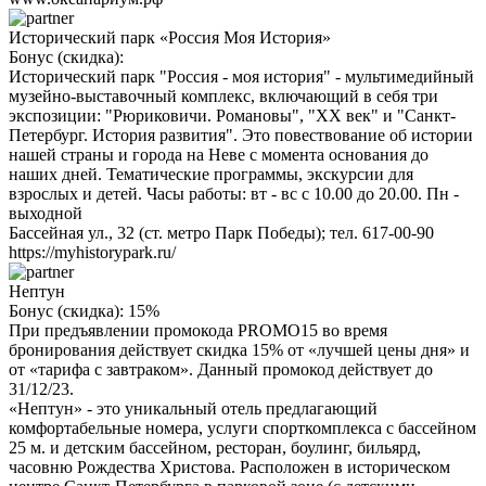
Исторический парк «Россия Моя История»
Бонус (скидка):
Исторический парк "Россия - моя история" - мультимедийный
музейно-выставочный комплекс, включающий в себя три
экспозиции: "Рюриковичи. Романовы", "ХХ век" и "Санкт-
Петербург. История развития". Это повествование об истории
нашей страны и города на Неве с момента основания до
наших дней. Тематические программы, экскурсии для
взрослых и детей. Часы работы: вт - вс с 10.00 до 20.00. Пн -
выходной
Бассейная ул., 32 (ст. метро Парк Победы); тел. 617-00-90
https://myhistorypark.ru/
Нептун
Бонус (скидка):
15%
При предъявлении промокода PROMO15 во время
бронирования действует скидка 15% от «лучшей цены дня» и
от «тарифа с завтраком». Данный промокод действует до
31/12/23.
«Нептун» - это уникальный отель предлагающий
комфортабельные номера, услуги спорткомплекса с бассейном
25 м. и детским бассейном, ресторан, боулинг, бильярд,
часовню Рождества Христова. Расположен в историческом