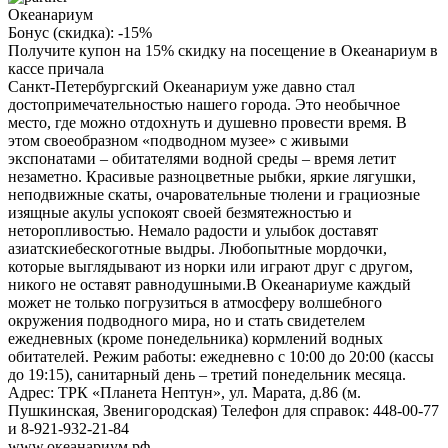
Океанариум
Бонус (скидка):
-15%
Получите купон на 15% скидку на посещение в Океанариум в
кассе причала
Санкт-Петербургский Океанариум уже давно стал
достопримечательностью нашего города. Это необычное
место, где можно отдохнуть и душевно провести время. В
этом своеобразном «подводном музее» с живыми
экспонатами – обитателями водной среды – время летит
незаметно. Красивые разноцветные рыбки, яркие лягушки,
неподвижные скаты, очаровательные тюлени и грациозные
изящные акулы успокоят своей безмятежностью и
неторопливостью. Немало радости и улыбок доставят
азиатскиебескоготные выдры. Любопытные мордочки,
которые выглядывают из норки или играют друг с другом,
никого не оставят равнодушными.В Океанариуме каждый
может не только погрузиться в атмосферу волшебного
окружения подводного мира, но и стать свидетелем
ежедневных (кроме понедельника) кормлений водных
обитателей. Режим работы: ежедневно с 10:00 до 20:00 (кассы
до 19:15), санитарный день – третий понедельник месяца.
Адрес: ТРК «Планета Нептун», ул. Марата, д.86 (м.
Пушкинская, Звенигородская) Телефон для справок: 448-00-77
и 8-921-932-21-84
www.океанариум.рф