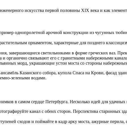
нженерного искусства первой половины XIX века и как элемент 
 пример однопролетной арочной конструкции из чугунных тюбин
растительным орнаментом, характерные для позднего классициз
ия, завершающиеся светильниками в форме греческих ваз. Прек
а и органично связывают его с гранитными набережными канала
львиных морд, украшающие устои моста со стороны набережных
самбль Казанского собора, купола Спаса на Крови, фасад здани
темно-зелеными водами.
мков в самом сердце Петербурга. Несколько идей для удачных 
фотографируйте канал с обеих сторон. Перспектива старинных з
 ступеней сходов и поймайте в кадр арку моста, ажурные перил