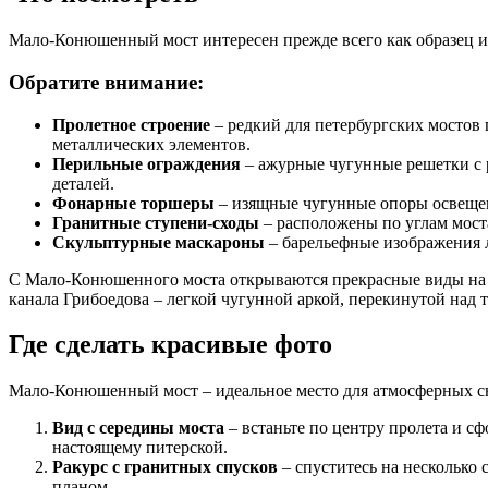
Мало-Конюшенный мост интересен прежде всего как образец и
Обратите внимание:
Пролетное строение
– редкий для петербургских мостов
металлических элементов.
Перильные ограждения
– ажурные чугунные решетки с 
деталей.
Фонарные торшеры
– изящные чугунные опоры освещен
Гранитные ступени-сходы
– расположены по углам мост
Скульптурные маскароны
– барельефные изображения 
С Мало-Конюшенного моста открываются прекрасные виды на ан
канала Грибоедова – легкой чугунной аркой, перекинутой над 
Где сделать красивые фото
Мало-Конюшенный мост – идеальное место для атмосферных сни
Вид с середины моста
– встаньте по центру пролета и с
настоящему питерской.
Ракурс с гранитных спусков
– спуститесь на несколько
планом.