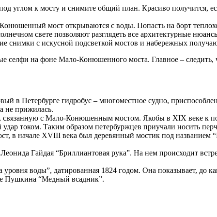
под углом к мосту и снимите общий план. Красиво получится, ес
Конюшенный мост открываются с воды. Попасть на борт теплохо
солнечном свете позволяют разглядеть все архитектурные нюан
ие снимки с искусной подсветкой мостов и набережных получа
ые селфи на фоне Мало-Конюшенного моста. Главное – следить, 
й в Петербурге гидробус – многоместное судно, приспособленн
а не прижилась.
у, связанную с Мало-Конюшенным мостом. Якобы в XIX веке к п
й удар током. Таким образом петербуржцев приучали носить перч
т, в начале XVIII века был деревянный мостик под названием 
Леонида Гайдая “Бриллиантовая рука”. На нем происходит встр
ка уровня воды”, датированная 1824 годом. Она показывает, до 
эме Пушкина “Медный всадник”.