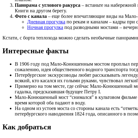
Панорама с углового ракурса
– встаньте на набережной 
Книги на другом берегу.
Фото с канала
– еще более впечатляющие виды на Мало-
Дневная прогулка
по рекам и каналам – кадры при 
Ночная прогулка
под разводными мостами – вечерн
Кстати, с борта теплохода можно сделать необычные панорамн
Интересные факты
В 1906 году под Мало-Конюшенным мостом проплыл первы
сожалению, идея общественного водного транспорта тогд
Петербургские экскурсоводы любят рассказывать легенд
всякий, кто касался их голыми руками, чувствовал легки
Примерно на том месте, где сейчас Мало-Конюшенный мос
гадалка, предсказавшая будущее Петру I.
Мало-Конюшенный мост “снимался” в культовом фильме 
время которой оба падают в воду.
На одном из устоев моста со стороны канала есть “отмет
петербургского наводнения 1824 года, описанного в по
Как добраться