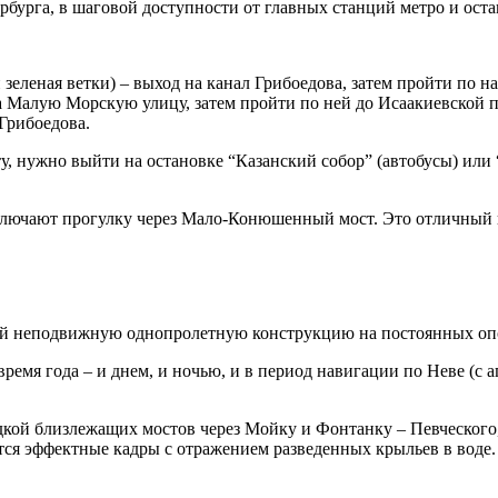
урга, в шаговой доступности от главных станций метро и оста
 зеленая ветки) – выход на канал Грибоедова, затем пройти по 
на Малую Морскую улицу, затем пройти по ней до Исаакиевской
Грибоедова.
, нужно выйти на остановке “Казанский собор” (автобусы) или 
.
ючают прогулку через Мало-Конюшенный мост. Это отличный ва
ой неподвижную однопролетную конструкцию на постоянных оп
ремя года – и днем, и ночью, и в период навигации по Неве (с а
кой близлежащих мостов через Мойку и Фонтанку – Певческого, 
ся эффектные кадры с отражением разведенных крыльев в воде.