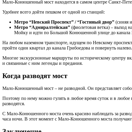
Мало-Конюшенный мост находится в самом центре Санкт-Петерб
Удобнее всего дойти пешком от одной из станций:
Метро “Невский Проспект” / “Гостиный двор”
(синяя и
Метро “Адмиралтейская”
(фиолетовая ветка) – выход 
Мойку и идти по Большой Конюшенной улице до канала 
На любом наземном транспорте, идущем по Невскому проспекту
пройти один квартал до канала Грибоедова и повернуть налево
Многие экскурсионные маршруты по историческому центру вкл
и связанные с ним легенды и предания.
Когда разводят мост
Мало-Конюшенный мост – не разводной. Он представляет соб
Поэтому по нему можно гулять в любое время суток и в любое в
разводятся.
С Мало-Конюшенного моста очень красиво наблюдать за развод
часа ночи. В этот момент с Мало-Конюшенного моста получают
Заключение