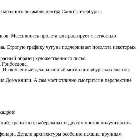
парадного ансамбля центра Санкт-Петербурга.
гов. Массивность пролета контрастирует с легкостью
ма. Строгую графику чугуна подчеркивает позолота некоторых
расный образец художественного литья.
 Грибоедова.
. Излюбленный декоративный мотив петербургских мостов.
я Дома книги. А сам мост отлично смотрится в перспективе
кадров:
даний, гранитных набережных и других мостов получится по-
а, фонари. Детали архитектуры особенно изящны крупным