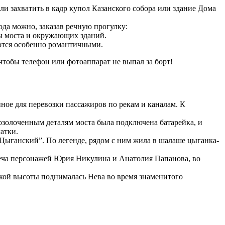
ли захватить в кадр купол Казанского собора или здание Дома
да можно, заказав речную прогулку:
сы моста и окружающих зданий.
ются особенно романтичными.
чтобы телефон или фотоаппарат не выпал за борт!
ое для перевозки пассажиров по рекам и каналам. К
озолоченным деталям моста была подключена батарейка, и
атки.
“Цыганский”. По легенде, рядом с ним жила в шалаше цыганка-
еча персонажей Юрия Никулина и Анатолия Папанова, во
какой высоты поднималась Нева во время знаменитого