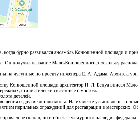
, когда бурно развивался ансамбль Конюшенной площади и при
те. Он получил название Мало-Конюшенного, поскольку распол
ны на чугунные по проекту инженера Е. А. Адама. Архитектурно
ойству Конюшенной площади архитектор Н. Л. Бенуа вписал Ма
ережных, стилистически связанные с мостом.
олота деталей.
вещения и другие детали моста. На их месте установлены точны
нятием перильных ограждений для реставрации в мастерских. Об
рава через канал, но и объект культурного наследия федеральн