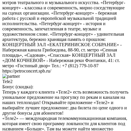
мэтров театрального и музыкального искусства. «Петербург-
концерт» - классика и современность, мирно соседствующие
на сценах организации. «Петербург-концерт» - бережная
работа с русской и европейской музыкальной традицией
исполнительства. «Петербург-концерт» - история и
современность, запечатленная в театре, музыке и
художественном слове. «Петербург-концерт» - удивительная
архитектура, бережно хранящая память о прошлом:
КОНЦЕРТНЫЙ ЗАЛ «ЕКАТЕРИНИСКОЕ СОБРАНИЕ» -
Набережная канала Грибоедова, 88-90, ст. метро «Сенная
площадь», «Садовая», «Спасская» КОНЦЕРТНЫЙ ЗАЛ
«ДОМ КОЧНЕВОЙ» - Набережная реки Фонтанки, 41: ст.
метро «Гостиный двор» Тел.: +7 (812) 779-10-97
https://petroconcert.spb.ru/
Tele2
Бонус (скидка):
Теперь у каждого клиента «Теле2» есть возможность получить
уникальное предложение на прогулку по рекам и каналам на
наших теплоходах! Открывайте приложение «Теле2» и
выбирайте лучшее предложение: два билета по цене одного и
другие бонусы для абонентов!
«Теле2» — международная телекоммуникационная компания,
которая имеет свою программу лояльности для клиентов под
названием «Больше». Там вы можете найти множество