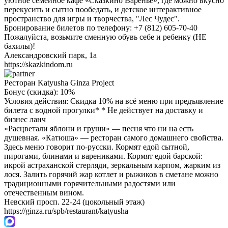
уютное семейное кафе «Сказкино Варенье», где можно вкусно
перекусить и сытно пообедать, и детское интерактивное
пространство для игры и творчества, "Лес Чудес".
Бронирование билетов по телефону: +7 (812) 605-70-40
Пожалуйста, возьмите сменную обувь себе и ребенку (НЕ
бахилы)!
Александровский парк, 1а
https://skazkindom.ru
Ресторан Katyusha Ginza Project
Бонус (скидка):
10%
Условия действия: Скидка 10% на всё меню при предъявление
билета с водной прогулки* * Не действует на доставку и
бизнес ланч
«Расцветали яблони и груши» — песня что ни на есть
душевная. «Катюша» — ресторан самого домашнего свойства.
Здесь меню говорит по-русски. Кормят едой сытной,
пирогами, блинами и варениками. Кормят едой барской:
икрой астраханской стерляди, зеркальным карпом, жарким из
лося. Залить горячий жар котлет и рыжиков в сметане можно
традиционными горячительными радостями или
отечественным вином.
Невский просп. 22-24 (цокольный этаж)
https://ginza.ru/spb/restaurant/katyusha