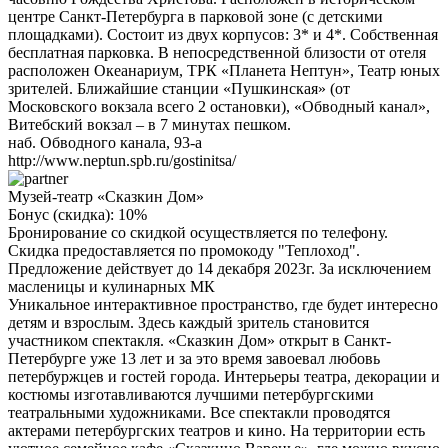
центре Санкт-Петербурга в парковой зоне (с детскими
площадками). Состоит из двух корпусов: 3* и 4*. Собственная
бесплатная парковка. В непосредственной близости от отеля
расположен Океанариум, ТРК «Планета Нептун», Театр юных
зрителей. Ближайшие станции «Пушкинская» (от
Московского вокзала всего 2 остановки), «Обводный канал»,
Витебский вокзал – в 7 минутах пешком.
наб. Обводного канала, 93-а
http://www.neptun.spb.ru/gostinitsa/
Музей-театр «Сказкин Дом»
Бонус (скидка):
10%
Бронирование со скидкой осуществляется по телефону.
Скидка предоставляется по промокоду "Теплоход".
Предложение действует до 14 декабря 2023г. За исключением
масленицы и кулинарных МК
Уникальное интерактивное пространство, где будет интересно
детям и взрослым. Здесь каждый зритель становится
участником спектакля. «Сказкин Дом» открыт в Санкт-
Петербурге уже 13 лет и за это время завоевал любовь
петербуржцев и гостей города. Интерьеры театра, декорации и
костюмы изготавливаются лучшими петербургскими
театральными художниками. Все спектакли проводятся
актерами петербургских театров и кино. На территории есть