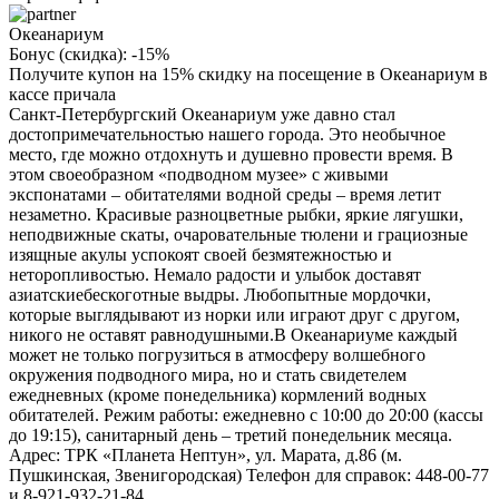
Океанариум
Бонус (скидка):
-15%
Получите купон на 15% скидку на посещение в Океанариум в
кассе причала
Санкт-Петербургский Океанариум уже давно стал
достопримечательностью нашего города. Это необычное
место, где можно отдохнуть и душевно провести время. В
этом своеобразном «подводном музее» с живыми
экспонатами – обитателями водной среды – время летит
незаметно. Красивые разноцветные рыбки, яркие лягушки,
неподвижные скаты, очаровательные тюлени и грациозные
изящные акулы успокоят своей безмятежностью и
неторопливостью. Немало радости и улыбок доставят
азиатскиебескоготные выдры. Любопытные мордочки,
которые выглядывают из норки или играют друг с другом,
никого не оставят равнодушными.В Океанариуме каждый
может не только погрузиться в атмосферу волшебного
окружения подводного мира, но и стать свидетелем
ежедневных (кроме понедельника) кормлений водных
обитателей. Режим работы: ежедневно с 10:00 до 20:00 (кассы
до 19:15), санитарный день – третий понедельник месяца.
Адрес: ТРК «Планета Нептун», ул. Марата, д.86 (м.
Пушкинская, Звенигородская) Телефон для справок: 448-00-77
и 8-921-932-21-84