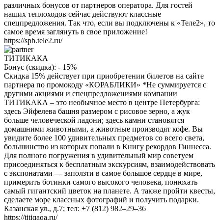
различных бонусов от партнеров оператора. Для гостей
наших теплоходов сейчас действуют классные
спецпредложения. Так что, если вы подключены к «Теле2», то
самое время заглянуть в свое приложение!
https://spb.tele2.ru/
ТИТИКАКА
Бонус (скидка):
- 15%
Скидка 15% действует при приобретении билетов на сайте
партнера по промокоду «КОРАБЛИКИ» *Не суммируется с
другими акциями и спецпредложениями компании
ТИТИКАКА – это необычное место в центре Петербурга:
здесь Эйфелева башня размером с рисовое зерно, а жук
больше человеческой ладони; здесь камни становятся
домашними животными, а животные производят кофе. Вы
увидите более 100 удивительных предметов со всего света,
большинство из которых попали в Книгу рекордов Гиннесса.
Для полного погружения в удивительный мир советуем
присоединяться к бесплатным экскурсиям, взаимодействовать
с экспонатами — заползти в самое большое сердце в мире,
примерить ботинки самого высокого человека, понюхать
самый гигантский цветок на планете. А также пройти квесты,
сделаете море классных фотографий и получить подарки.
Казанская ул., д.7; тел: +7 (812) 982–29–36
https://titiqaqa.ru/