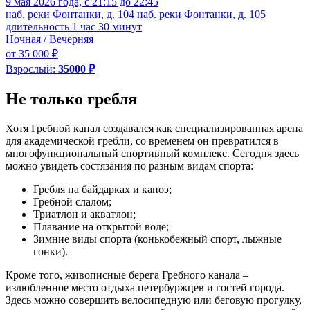
9 мая 2026 года, с 21:15 до 22:45
наб. реки Фонтанки, д. 104
наб. реки Фонтанки, д. 105
длительность 1 час 30 минут
Ночная / Вечерняя
от 35 000 ₽
Взрослый:
35000 ₽
Не только гребля
Хотя Гребной канал создавался как специализированная арена
для академической гребли, со временем он превратился в
многофункциональный спортивный комплекс. Сегодня здесь
можно увидеть состязания по разным видам спорта:
Гребля на байдарках и каноэ;
Гребной слалом;
Триатлон и акватлон;
Плавание на открытой воде;
Зимние виды спорта (конькобежный спорт, лыжные
гонки).
Кроме того, живописные берега Гребного канала –
излюбленное место отдыха петербуржцев и гостей города.
Здесь можно совершить велосипедную или беговую прогулку,