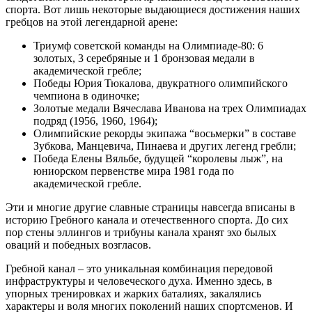
спорта. Вот лишь некоторые выдающиеся достижения наших
гребцов на этой легендарной арене:
Триумф советской команды на Олимпиаде-80: 6
золотых, 3 серебряные и 1 бронзовая медали в
академической гребле;
Победы Юрия Тюкалова, двукратного олимпийского
чемпиона в одиночке;
Золотые медали Вячеслава Иванова на трех Олимпиадах
подряд (1956, 1960, 1964);
Олимпийские рекорды экипажа “восьмерки” в составе
Зубкова, Манцевича, Пинаева и других легенд гребли;
Победа Елены Вяльбе, будущей “королевы лыж”, на
юниорском первенстве мира 1981 года по
академической гребле.
Эти и многие другие славные страницы навсегда вписаны в
историю Гребного канала и отечественного спорта. До сих
пор стены эллингов и трибуны канала хранят эхо былых
оваций и победных возгласов.
Гребной канал – это уникальная комбинация передовой
инфраструктуры и человеческого духа. Именно здесь, в
упорных тренировках и жарких баталиях, закалялись
характеры и воля многих поколений наших спортсменов. И