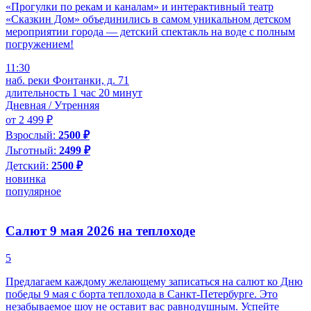
«Прогулки по рекам и каналам» и интерактивный театр
«Сказкин Дом» объединились в самом уникальном детском
мероприятии города — детский спектакль на воде с полным
погружением!
11:30
наб. реки Фонтанки, д. 71
длительность 1 час 20 минут
Дневная / Утренняя
от 2 499 ₽
Взрослый:
2500 ₽
Льготный:
2499 ₽
Детский:
2500 ₽
новинка
популярное
Салют 9 мая 2026 на теплоходе
5
Предлагаем каждому желающему записаться на салют ко Дню
победы 9 мая с борта теплохода в Санкт-Петербурге. Это
незабываемое шоу не оставит вас равнодушным. Успейте