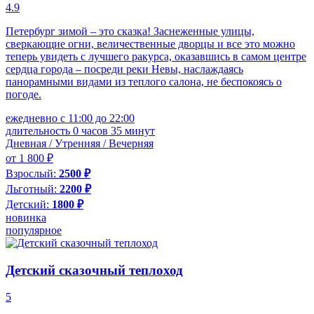
4.9
Петербург зимой – это сказка! Заснеженные улицы,
сверкающие огни, величественные дворцы и все это можно
теперь увидеть с лучшего ракурса, оказавшись в самом центре
сердца города – посреди реки Невы, наслаждаясь
панорамными видами из теплого салона, не беспокоясь о
погоде.
ежедневно с 11:00 до 22:00
длительность 0 часов 35 минут
Дневная / Утренняя / Вечерняя
от 1 800 ₽
Взрослый:
2500 ₽
Льготный:
2200 ₽
Детский:
1800 ₽
новинка
популярное
Детский сказочный теплоход
5