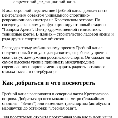
современной рекреационной зоны.
В долгосрочной перспективе Гребной канал должен стать
центральным объектом уникального спортивно-
рекреационного кластера на Крестовском острове. По
соседству с каналом уже функционируют новый стадион
“Газпром Арена”, Центр художественной гимнастики,
теннисные корты. В планах – строительство ледовой арены и
ряда других спортивных объектов.
Благодаря этому амбициозному проекту Гребной канал
получит новый импульс для развития, еще более упрочив
свой статус жемчужины российского спорта. Он сможет на
самом высоком уровне принимать международные
соревнования и одновременно дарить радость активного
отдыха тысячам петербуржцев.
Как добраться и что посмотреть
Гребной канал расположен в северной части Крестовского
острова. Добраться до него можно на метро (ближайшая
станция – “Зенит”) или наземным транспортом (автобусы и
маршрутки до остановки “Гребная база”).
Для посетителей открыта прогулочная зона вдоль всей чаши