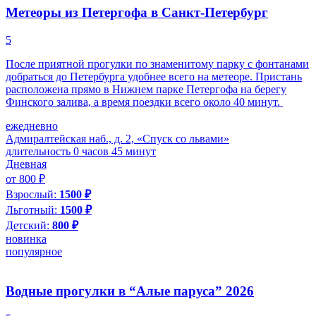
Метеоры из Петергофа в Санкт-Петербург
5
После приятной прогулки по знаменитому парку с фонтанами
добраться до Петербурга удобнее всего на метеоре. Пристань
расположена прямо в Нижнем парке Петергофа на берегу
Финского залива, а время поездки всего около 40 минут.
ежедневно
Адмиралтейская наб., д. 2, «Спуск со львами»
длительность 0 часов 45 минут
Дневная
от 800 ₽
Взрослый:
1500 ₽
Льготный:
1500 ₽
Детский:
800 ₽
новинка
популярное
Водные прогулки в “Алые паруса” 2026