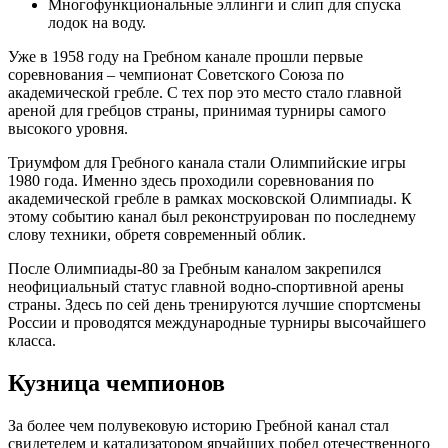
Многофункциональные эллинги и слип для спуска
лодок на воду.
Уже в 1958 году на Гребном канале прошли первые
соревнования – чемпионат Советского Союза по
академической гребле. С тех пор это место стало главной
ареной для гребцов страны, принимая турниры самого
высокого уровня.
Триумфом для Гребного канала стали Олимпийские игры
1980 года. Именно здесь проходили соревнования по
академической гребле в рамках московской Олимпиады. К
этому событию канал был реконструирован по последнему
слову техники, обретя современный облик.
После Олимпиады-80 за Гребным каналом закрепился
неофициальный статус главной водно-спортивной арены
страны. Здесь по сей день тренируются лучшие спортсмены
России и проводятся международные турниры высочайшего
класса.
Кузница чемпионов
За более чем полувековую историю Гребной канал стал
свидетелем и катализатором ярчайших побед отечественного