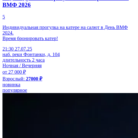
ВМФ 2026
5
Индивидуальная прогулка на катере на салют в День ВМФ
2024.
Время бронировать катер!
21:30 27.07.25
наб. реки Фонтанки, д. 104
длительность 2 часа
Ночная / Вечерняя
от 27 000 ₽
Взрослый:
27000 ₽
новинка
популярное