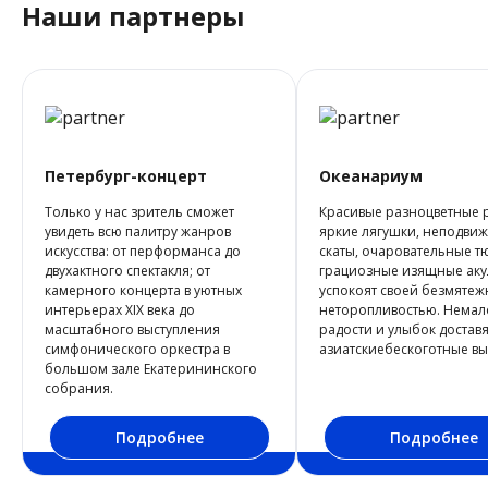
Наши партнеры
Петербург-концерт
Океанариум
Только у нас зритель сможет
Красивые разноцветные 
увидеть всю палитру жанров
яркие лягушки, неподви
искусства: от перформанса до
скаты, очаровательные т
двухактного спектакля; от
грациозные изящные ак
камерного концерта в уютных
успокоят своей безмятеж
интерьерах ХIХ века до
неторопливостью. Немал
масштабного выступления
радости и улыбок доставя
симфонического оркестра в
азиатскиебескоготные в
большом зале Екатерининского
собрания.
Подробнее
Подробнее