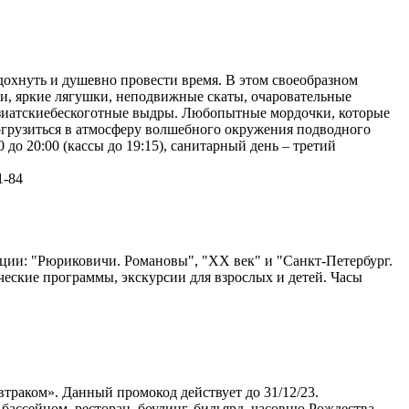
дохнуть и душевно провести время. В этом своеобразном
и, яркие лягушки, неподвижные скаты, очаровательные
азиатскиебескоготные выдры. Любопытные мордочки, которые
огрузиться в атмосферу волшебного окружения подводного
до 20:00 (кассы до 19:15), санитарный день – третий
1-84
ции: "Рюриковичи. Романовы", "ХХ век" и "Санкт-Петербург.
ческие программы, экскурсии для взрослых и детей. Часы
траком». Данный промокод действует до 31/12/23.
бассейном, ресторан, боулинг, бильярд, часовню Рождества