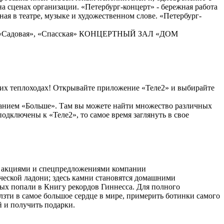
на сценах организации. «Петербург-концерт» - бережная работа
ая в театре, музыке и художественном слове. «Петербург-
, «Садовая», «Спасская» КОНЦЕРТНЫЙ ЗАЛ «ДОМ
аших теплоходах! Открывайте приложение «Теле2» и выбирайте
ванием «Больше». Там вы можете найти множество различных
одключены к «Теле2», то самое время заглянуть в свое
и акциями и спецпредложениями компании
ческой ладони; здесь камни становятся домашними
рых попали в Книгу рекордов Гиннесса. Для полного
зти в самое большое сердце в мире, примерить ботинки самого
й и получить подарки.