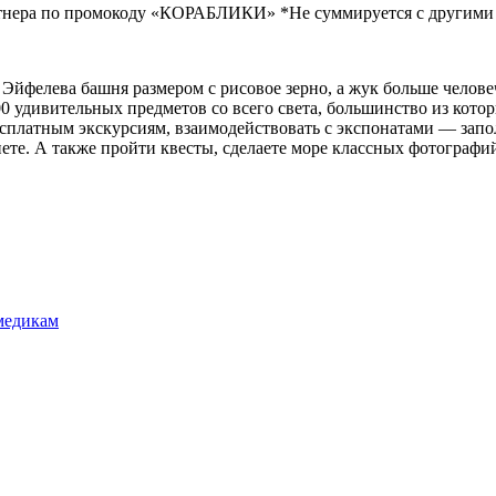
артнера по промокоду «КОРАБЛИКИ» *Не суммируется с другим
Эйфелева башня размером с рисовое зерно, а жук больше челове
0 удивительных предметов со всего света, большинство из кото
сплатным экскурсиям, взаимодействовать с экспонатами — запол
ете. А также пройти квесты, сделаете море классных фотографи
 медикам