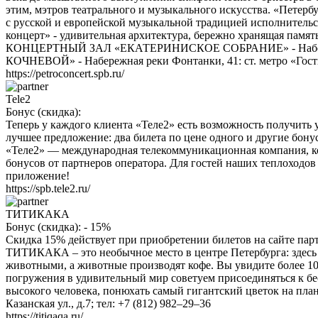
этим, мэтров театрального и музыкального искусства. «Петерб
с русской и европейской музыкальной традицией исполнительст
концерт» - удивительная архитектура, бережно хранящая памят
КОНЦЕРТНЫЙ ЗАЛ «ЕКАТЕРИНИСКОЕ СОБРАНИЕ» - Набережная
КОЧНЕВОЙ» - Набережная реки Фонтанки, 41: ст. метро «Гостин
https://petroconcert.spb.ru/
Tele2
Бонус (скидка):
Теперь у каждого клиента «Теле2» есть возможность получить
лучшее предложение: два билета по цене одного и другие бону
«Теле2» — международная телекоммуникационная компания, ко
бонусов от партнеров оператора. Для гостей наших теплоходов 
приложение!
https://spb.tele2.ru/
ТИТИКАКА
Бонус (скидка):
- 15%
Скидка 15% действует при приобретении билетов на сайте п
ТИТИКАКА – это необычное место в центре Петербурга: здесь 
животными, а животные производят кофе. Вы увидите более 10
погружения в удивительный мир советуем присоединяться к бе
высокого человека, понюхать самый гигантский цветок на план
Казанская ул., д.7; тел: +7 (812) 982–29–36
https://titiqaqa.ru/