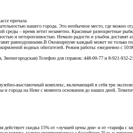
ассе причала
тельностью нашего города. Это необычное место, где можно от
й среды – время летит незаметно. Красивые разноцветные рыбк
ностью и неторопливостью. Немало радости и улыбок доставят 
оставят равнодушными.В Океанариуме каждый может не только п
кормлений водных обитателей. Режим работы: ежедневно с 10:00 
, Звенигородская) Телефон для справок: 448-00-77 и 8-921-932-2
музейно-выставочный комплекс, включающий в себя три экспози
ы и города на Неве с момента основания до наших дней. Темати
ействует скидка 15% от «лучшей цены дня» и от «тарифа с зав
е номера, услуги спорткомплекса с бассейном 25 м. и детским 