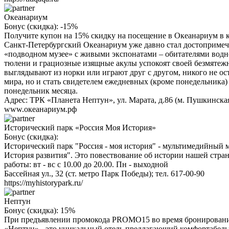
Океанариум
Бонус (скидка):
-15%
Получите купон на 15% скидку на посещение в Океанариум в к
Санкт-Петербургский Океанариум уже давно стал достопримеча
«подводном музее» с живыми экспонатами – обитателями водно
тюлени и грациозные изящные акулы успокоят своей безмятеж
выглядывают из норки или играют друг с другом, никого не 
мира, но и стать свидетелем ежедневных (кроме понедельника) 
понедельник месяца.
Адрес: ТРК «Планета Нептун», ул. Марата, д.86 (м. Пушкинская
www.океанариум.рф
Исторический парк «Россия Моя История»
Бонус (скидка):
Исторический парк "Россия - моя история" - мультимедийный 
История развития". Это повествование об истории нашей стран
работы: вт - вс с 10.00 до 20.00. Пн - выходной
Бассейная ул., 32 (ст. метро Парк Победы); тел. 617-00-90
https://myhistorypark.ru/
Нептун
Бонус (скидка):
15%
При предъявлении промокода PROMO15 во время бронирования д
«Нептун» - это уникальный отель предлагающий комфортабельны