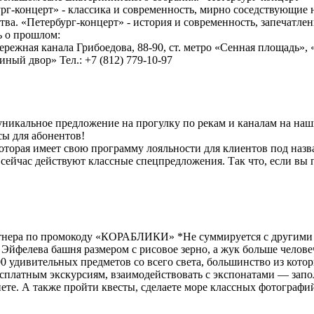
ург-концерт» - классика и современность, мирно соседствующие 
ва. «Петербург-концерт» - история и современность, запечатленн
ь о прошлом:
 канала Грибоедова, 88-90, ст. метро «Сенная площадь»
ый двор» Тел.: +7 (812) 779-10-97
 уникальное предложение на прогулку по рекам и каналам на н
сы для абонентов!
торая имеет свою программу лояльности для клиентов под наз
сейчас действуют классные спецпредложения. Так что, если вы п
артнера по промокоду «КОРАБЛИКИ» *Не суммируется с другим
Эйфелева башня размером с рисовое зерно, а жук больше челове
0 удивительных предметов со всего света, большинство из кото
сплатным экскурсиям, взаимодействовать с экспонатами — запол
ете. А также пройти квесты, сделаете море классных фотографи