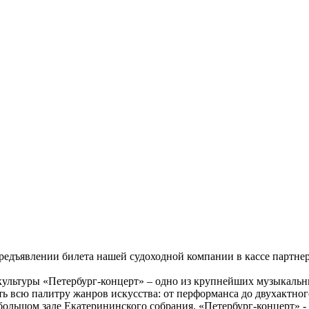
 предъявлении билета нашей судоходной компании в кассе партне
культуры «Петербург-концерт» – одно из крупнейших музыкальн
ть всю палитру жанров искусства: от перформанса до двухактног
большом зале Екатерининского собрания. «Петербург-концерт» 