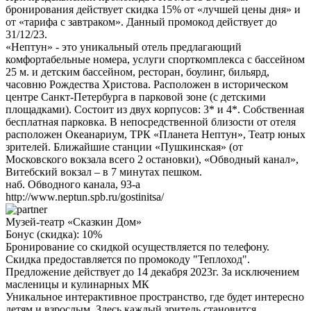
бронирования действует скидка 15% от «лучшей цены дня» и
от «тарифа с завтраком». Данный промокод действует до
31/12/23.
«Нептун» - это уникальный отель предлагающий
комфортабельные номера, услуги спорткомплекса с бассейном
25 м. и детским бассейном, ресторан, боулинг, бильярд,
часовню Рождества Христова. Расположен в историческом
центре Санкт-Петербурга в парковой зоне (с детскими
площадками). Состоит из двух корпусов: 3* и 4*. Собственная
бесплатная парковка. В непосредственной близости от отеля
расположен Океанариум, ТРК «Планета Нептун», Театр юных
зрителей. Ближайшие станции «Пушкинская» (от
Московского вокзала всего 2 остановки), «Обводный канал»,
Витебский вокзал – в 7 минутах пешком.
наб. Обводного канала, 93-а
http://www.neptun.spb.ru/gostinitsa/
Музей-театр «Сказкин Дом»
Бонус (скидка):
10%
Бронирование со скидкой осуществляется по телефону.
Скидка предоставляется по промокоду "Теплоход".
Предложение действует до 14 декабря 2023г. За исключением
масленицы и кулинарных МК
Уникальное интерактивное пространство, где будет интересно
детям и взрослым. Здесь каждый зритель становится