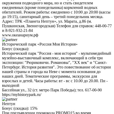
окружения подводного мира, но и стать свидетелем
ежедневных (кроме понедельника) кормлений водных
обитателей. Режим работы: ежедневно с 10:00 до 20:00 (кассы
до 19:15), санитарный день – третий понедельник месяца.
Адрес: ТРК «Планета Нептун», ул. Марата, д.86 (м.
Пушкинская, Звенигородская) Телефон для справок: 448-00-77
и 8-921-932-21-84
www.океанариум.рф
Исторический парк «Россия Моя История»
Бонус (скидка):
Исторический парк "Россия - моя история" - мультимедийный
музейно-выставочный комплекс, включающий в себя три
экспозиции: "Рюриковичи. Романовы", "ХХ век" и "Санкт-
Петербург. История развития". Это повествование об истории
нашей страны и города на Неве с момента основания до
наших дней. Тематические программы, экскурсии для
взрослых и детей. Часы работы: вт - вс с 10.00 до 20.00. Пн -
выходной
Бассейная ул., 32 (ст. метро Парк Победы); тел. 617-00-90
https://myhistorypark.ru/
Нептун
Бонус (скидка):
15%
При предъявлении промокода PROMO15 во время