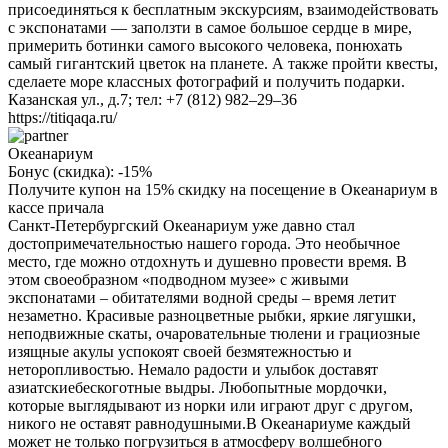
присоединяться к бесплатным экскурсиям, взаимодействовать
с экспонатами — заползти в самое большое сердце в мире,
примерить ботинки самого высокого человека, понюхать
самый гигантский цветок на планете. А также пройти квесты,
сделаете море классных фотографий и получить подарки.
Казанская ул., д.7; тел: +7 (812) 982–29–36
https://titiqaqa.ru/
Океанариум
Бонус (скидка):
-15%
Получите купон на 15% скидку на посещение в Океанариум в
кассе причала
Санкт-Петербургский Океанариум уже давно стал
достопримечательностью нашего города. Это необычное
место, где можно отдохнуть и душевно провести время. В
этом своеобразном «подводном музее» с живыми
экспонатами – обитателями водной среды – время летит
незаметно. Красивые разноцветные рыбки, яркие лягушки,
неподвижные скаты, очаровательные тюлени и грациозные
изящные акулы успокоят своей безмятежностью и
неторопливостью. Немало радости и улыбок доставят
азиатскиебескоготные выдры. Любопытные мордочки,
которые выглядывают из норки или играют друг с другом,
никого не оставят равнодушными.В Океанариуме каждый
может не только погрузиться в атмосферу волшебного