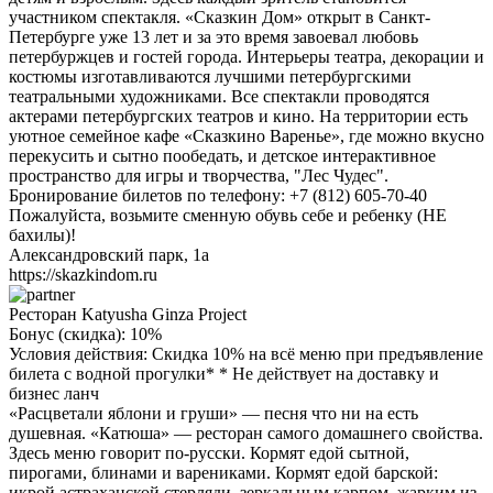
участником спектакля. «Сказкин Дом» открыт в Санкт-
Петербурге уже 13 лет и за это время завоевал любовь
петербуржцев и гостей города. Интерьеры театра, декорации и
костюмы изготавливаются лучшими петербургскими
театральными художниками. Все спектакли проводятся
актерами петербургских театров и кино. На территории есть
уютное семейное кафе «Сказкино Варенье», где можно вкусно
перекусить и сытно пообедать, и детское интерактивное
пространство для игры и творчества, "Лес Чудес".
Бронирование билетов по телефону: +7 (812) 605-70-40
Пожалуйста, возьмите сменную обувь себе и ребенку (НЕ
бахилы)!
Александровский парк, 1а
https://skazkindom.ru
Ресторан Katyusha Ginza Project
Бонус (скидка):
10%
Условия действия: Скидка 10% на всё меню при предъявление
билета с водной прогулки* * Не действует на доставку и
бизнес ланч
«Расцветали яблони и груши» — песня что ни на есть
душевная. «Катюша» — ресторан самого домашнего свойства.
Здесь меню говорит по-русски. Кормят едой сытной,
пирогами, блинами и варениками. Кормят едой барской:
икрой астраханской стерляди, зеркальным карпом, жарким из