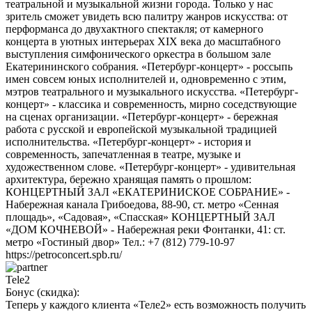
театральной и музыкальной жизни города. Только у нас
зритель сможет увидеть всю палитру жанров искусства: от
перформанса до двухактного спектакля; от камерного
концерта в уютных интерьерах ХIХ века до масштабного
выступления симфонического оркестра в большом зале
Екатерининского собрания. «Петербург-концерт» - россыпь
имен совсем юных исполнителей и, одновременно с этим,
мэтров театрального и музыкального искусства. «Петербург-
концерт» - классика и современность, мирно соседствующие
на сценах организации. «Петербург-концерт» - бережная
работа с русской и европейской музыкальной традицией
исполнительства. «Петербург-концерт» - история и
современность, запечатленная в театре, музыке и
художественном слове. «Петербург-концерт» - удивительная
архитектура, бережно хранящая память о прошлом:
КОНЦЕРТНЫЙ ЗАЛ «ЕКАТЕРИНИСКОЕ СОБРАНИЕ» -
Набережная канала Грибоедова, 88-90, ст. метро «Сенная
площадь», «Садовая», «Спасская» КОНЦЕРТНЫЙ ЗАЛ
«ДОМ КОЧНЕВОЙ» - Набережная реки Фонтанки, 41: ст.
метро «Гостиный двор» Тел.: +7 (812) 779-10-97
https://petroconcert.spb.ru/
Tele2
Бонус (скидка):
Теперь у каждого клиента «Теле2» есть возможность получить