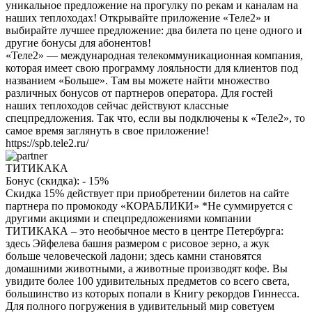
уникальное предложение на прогулку по рекам и каналам на
наших теплоходах! Открывайте приложение «Теле2» и
выбирайте лучшее предложение: два билета по цене одного и
другие бонусы для абонентов!
«Теле2» — международная телекоммуникационная компания,
которая имеет свою программу лояльности для клиентов под
названием «Больше». Там вы можете найти множество
различных бонусов от партнеров оператора. Для гостей
наших теплоходов сейчас действуют классные
спецпредложения. Так что, если вы подключены к «Теле2», то
самое время заглянуть в свое приложение!
https://spb.tele2.ru/
ТИТИКАКА
Бонус (скидка):
- 15%
Скидка 15% действует при приобретении билетов на сайте
партнера по промокоду «КОРАБЛИКИ» *Не суммируется с
другими акциями и спецпредложениями компании
ТИТИКАКА – это необычное место в центре Петербурга:
здесь Эйфелева башня размером с рисовое зерно, а жук
больше человеческой ладони; здесь камни становятся
домашними животными, а животные производят кофе. Вы
увидите более 100 удивительных предметов со всего света,
большинство из которых попали в Книгу рекордов Гиннесса.
Для полного погружения в удивительный мир советуем