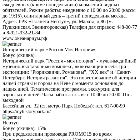
ежедневных (кроме понедельника) кормлений водных
обитателей. Режим работы: ежедневно с 10:00 до 20:00 (кассы
до 19:15), санитарный день – третий понедельник месяца.
Адрес: ТРК «Планета Нептун», ул. Марата, д.86 (м.
Пушкинская, Звенигородская) Телефон для справок: 448-00-77
и 8-921-932-21-84
www.океанариум.рф
Исторический парк «Россия Моя История»
Бонус (скидка):
Исторический парк "Россия - моя история" - мультимедийный
музейно-выставочный комплекс, включающий в себя три
экспозиции: "Рюриковичи. Романовы", "ХХ век" и "Санкт-
Петербург. История развития". Это повествование об истории
нашей страны и города на Неве с момента основания до
наших дней. Тематические программы, экскурсии для
взрослых и детей. Часы работы: вт - вс с 10.00 до 20.00. Пн -
выходной
Бассейная ул., 32 (ст. метро Парк Победы); тел. 617-00-90
https://myhistorypark.ru/
Нептун
Бонус (скидка):
15%
При предъявлении промокода PROMO15 во время
бронирования действует скидка 15% от «лучшей цены дня» и