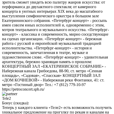
зритель сможет увидеть всю палитру жанров искусства: от
перформанса до двухактного спектакля; от камерного
концерта в уютных интерьерах ХIХ века до масштабного
выступления симфонического оркестра в большом зале
Екатерининского собрания. «Петербург-концерт» - россыпь
имен совсем юных исполнителей и, одновременно с этим,
мэтров театрального и музыкального искусства. «Петербург-
концерт» - классика и современность, мирно соседствующие
на сценах организации. «Петербург-концерт» - бережная
работа с русской и европейской музыкальной традицией
исполнительства. «Петербург-концерт» - история и
современность, запечатленная в театре, музыке и
художественном слове. «Петербург-концерт» - удивительная
архитектура, бережно хранящая память о прошлом:
КОНЦЕРТНЫЙ ЗАЛ «ЕКАТЕРИНИСКОЕ СОБРАНИЕ» -
Набережная канала Грибоедова, 88-90, ст. метро «Сенная
площадь», «Садовая», «Спасская» КОНЦЕРТНЫЙ ЗАЛ
«ДОМ КОЧНЕВОЙ» - Набережная реки Фонтанки, 41: ст.
метро «Гостиный двор» Тел.: +7 (812) 779-10-97
https://petroconcert.spb.ru/
Tele2
Бонус (скидка):
Теперь у каждого клиента «Теле2» есть возможность получить
уникальное предложение на прогулку по рекам и каналам на