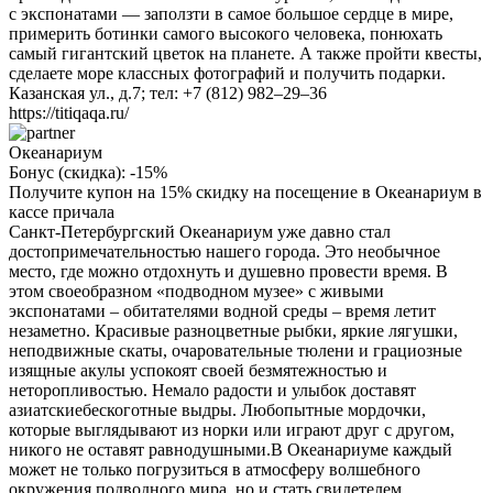
с экспонатами — заползти в самое большое сердце в мире,
примерить ботинки самого высокого человека, понюхать
самый гигантский цветок на планете. А также пройти квесты,
сделаете море классных фотографий и получить подарки.
Казанская ул., д.7; тел: +7 (812) 982–29–36
https://titiqaqa.ru/
Океанариум
Бонус (скидка):
-15%
Получите купон на 15% скидку на посещение в Океанариум в
кассе причала
Санкт-Петербургский Океанариум уже давно стал
достопримечательностью нашего города. Это необычное
место, где можно отдохнуть и душевно провести время. В
этом своеобразном «подводном музее» с живыми
экспонатами – обитателями водной среды – время летит
незаметно. Красивые разноцветные рыбки, яркие лягушки,
неподвижные скаты, очаровательные тюлени и грациозные
изящные акулы успокоят своей безмятежностью и
неторопливостью. Немало радости и улыбок доставят
азиатскиебескоготные выдры. Любопытные мордочки,
которые выглядывают из норки или играют друг с другом,
никого не оставят равнодушными.В Океанариуме каждый
может не только погрузиться в атмосферу волшебного
окружения подводного мира, но и стать свидетелем