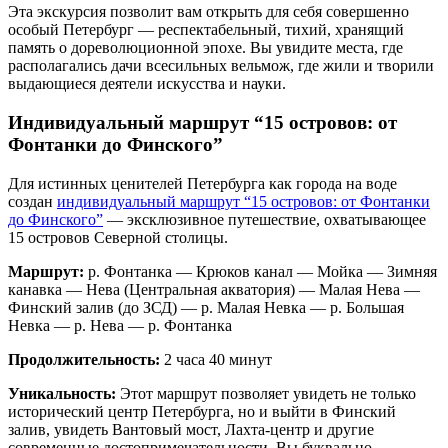
Эта экскурсия позволит вам открыть для себя совершенно
особый Петербург — респектабельный, тихий, хранящий
память о дореволюционной эпохе. Вы увидите места, где
располагались дачи всесильных вельмож, где жили и творили
выдающиеся деятели искусства и науки.
Индивидуальный маршрут “15 островов: от
Фонтанки до Финского”
Для истинных ценителей Петербурга как города на воде
создан
индивидуальный маршрут “15 островов: от Фонтанки
до Финского”
— эксклюзивное путешествие, охватывающее
15 островов Северной столицы.
Маршрут:
р. Фонтанка — Крюков канал — Мойка — Зимняя
канавка — Нева (Центральная акватория) — Малая Нева —
Финский залив (до ЗСД) — р. Малая Невка — р. Большая
Невка — р. Нева — р. Фонтанка
Продолжительность:
2 часа 40 минут
Уникальность:
Этот маршрут позволяет увидеть не только
исторический центр Петербурга, но и выйти в Финский
залив, увидеть Вантовый мост, Лахта-центр и другие
современные достопримечательности. Вы буквально