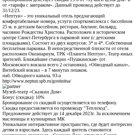
от «тарифа с завтраком». Данный промокод действует до
31/12/23.
«Нептун» - это уникальный отель предлагающий
комфортабельные номера, услуги спорткомплекса с бассейном
25 м. и детским бассейном, ресторан, боулинг, бильярд,
часовню Рождества Христова. Расположен в историческом
центре Санкт-Петербурга в парковой зоне (с детскими
площадками). Состоит из двух корпусов: 3* и 4*. Собственная
бесплатная парковка. В непосредственной близости от отеля
расположен Океанариум, ТРК «Планета Нептун», Театр юных
зрителей. Ближайшие станции «Пушкинская» (от
Московского вокзала всего 2 остановки), «Обводный канал»,
Витебский вокзал – в 7 минутах пешком.
наб. Обводного канала, 93-а
http://www.neptun.spb.ru/gostinitsa/
Музей-театр «Сказкин Дом»
Бонус (скидка):
10%
Бронирование со скидкой осуществляется по телефону.
Скидка предоставляется по промокоду "Теплоход".
Предложение действует до 14 декабря 2023г. За исключением
масленицы и кулинарных МК
Уникальное интерактивное пространство, где будет интересно
детям и взрослым. Здесь каждый зритель становится