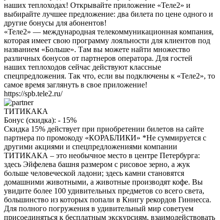
наших теплоходах! Открывайте приложение «Теле2» и
выбирайте лучшее предложение: два билета по цене одного и
другие бонусы для абонентов!
«Теле2» — международная телекоммуникационная компания,
которая имеет свою программу лояльности для клиентов под
названием «Больше». Там вы можете найти множество
различных бонусов от партнеров оператора. Для гостей
наших теплоходов сейчас действуют классные
спецпредложения. Так что, если вы подключены к «Теле2», то
самое время заглянуть в свое приложение!
https://spb.tele2.ru/
ТИТИКАКА
Бонус (скидка):
- 15%
Скидка 15% действует при приобретении билетов на сайте
партнера по промокоду «КОРАБЛИКИ» *Не суммируется с
другими акциями и спецпредложениями компании
ТИТИКАКА – это необычное место в центре Петербурга:
здесь Эйфелева башня размером с рисовое зерно, а жук
больше человеческой ладони; здесь камни становятся
домашними животными, а животные производят кофе. Вы
увидите более 100 удивительных предметов со всего света,
большинство из которых попали в Книгу рекордов Гиннесса.
Для полного погружения в удивительный мир советуем
присоединяться к бесплатным экскурсиям, взаимодействовать