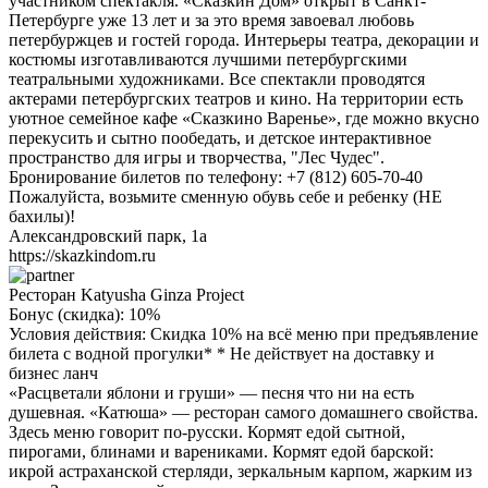
участником спектакля. «Сказкин Дом» открыт в Санкт-
Петербурге уже 13 лет и за это время завоевал любовь
петербуржцев и гостей города. Интерьеры театра, декорации и
костюмы изготавливаются лучшими петербургскими
театральными художниками. Все спектакли проводятся
актерами петербургских театров и кино. На территории есть
уютное семейное кафе «Сказкино Варенье», где можно вкусно
перекусить и сытно пообедать, и детское интерактивное
пространство для игры и творчества, "Лес Чудес".
Бронирование билетов по телефону: +7 (812) 605-70-40
Пожалуйста, возьмите сменную обувь себе и ребенку (НЕ
бахилы)!
Александровский парк, 1а
https://skazkindom.ru
Ресторан Katyusha Ginza Project
Бонус (скидка):
10%
Условия действия: Скидка 10% на всё меню при предъявление
билета с водной прогулки* * Не действует на доставку и
бизнес ланч
«Расцветали яблони и груши» — песня что ни на есть
душевная. «Катюша» — ресторан самого домашнего свойства.
Здесь меню говорит по-русски. Кормят едой сытной,
пирогами, блинами и варениками. Кормят едой барской:
икрой астраханской стерляди, зеркальным карпом, жарким из