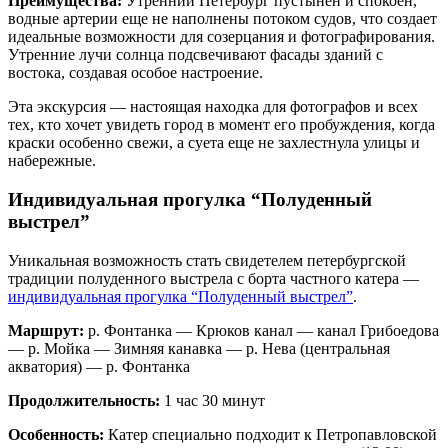
Преимущества:
Утренний Петербург пустынен и спокоен,
водные артерии еще не наполнены потоком судов, что создает
идеальные возможности для созерцания и фотографирования.
Утренние лучи солнца подсвечивают фасады зданий с
востока, создавая особое настроение.
Эта экскурсия — настоящая находка для фотографов и всех
тех, кто хочет увидеть город в момент его пробуждения, когда
краски особенно свежи, а суета еще не захлестнула улицы и
набережные.
Индивидуальная прогулка “Полуденный
выстрел”
Уникальная возможность стать свидетелем петербургской
традиции полуденного выстрела с борта частного катера —
индивидуальная прогулка “Полуденный выстрел”
.
Маршрут:
р. Фонтанка — Крюков канал — канал Грибоедова
— р. Мойка — Зимняя канавка — р. Нева (центральная
акватория) — р. Фонтанка
Продолжительность:
1 час 30 минут
Особенность:
Катер специально подходит к Петропавловской